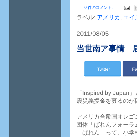
0 件のコメント:
ラベル:
アメリカ
,
エイ
2011/08/05
当世南ア事情 
Twitter
Fa
「Inspired by 
震災義援金を募るのが
アメリカ合衆国オレゴ
団体「ばれんフォーラム」
「ばれん」って、小学