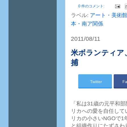
0 件のコメント:
ラベル:
アート・美術
本・南ア関係
2011/08/11
米ボランティア
捕
Twitter
Fa
「私は31歳の元平和
リカへの愛を自任して
リカの小さいNGOで1
と組織作りにたずさわ