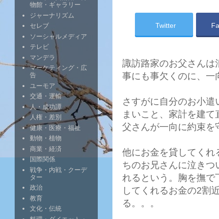
物館・ギャラリー
ジャーナリズム
Twitter
Fa
セレブ
ソーシャルメディア
テレビ
マンデラ
諏訪路家のお父さんは
マーケティング・広
事にも事欠くのに、一
告
ユーモア
交通・運輸
さすがに自分のお小遣
人・成功譚
まいこと、家計を建て
人権・差別
父さんが一向に約束を
健康・医療・福祉
動物・植物
商業・経済
他にお金を貸してくれ
国際関係
ちのお兄さんに泣きつ
戦争・内戦・クーデ
れるという。胸を撫で
ター
政治
してくれるお金の2割
教育
る。。。
文化・伝統