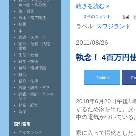
料理・ダイエット・
食べ物・飲み物
続きを読む »
旅・観光
0 件のコメント:
日本・南ア関係
映画
ラベル:
スワジランド
本
武道・スポーツ
2011/08/26
犯罪・治安・汚職・
警察
生活・社会
執念！ 4百万円
科学・技術
自然・環境保護
舞台
Twitter
Fa
裁判・法律
言語・語学・文学
調査・統計・ランキ
ング
2010年6月20日午
起業・経営
するため家を出た。戻
音楽
中の電気がついている
国別索引
家に入って愕然とした
アイスランド