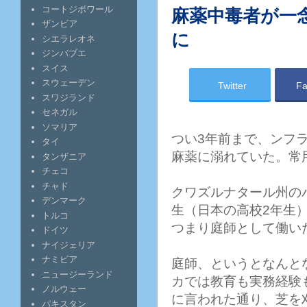
コートジボワール
麻薬中毒者が一
ザンビア
に
シエラレオネ
ジンバブエ
スイス
スウェーデン
Twitter
Fa
スワジランド
セネガル
ソマリア
つい3年前まで、ンフランフ
タイ
麻薬に溺れていた。常
タンザニア
チェコ
チャド
クワズルナタール州のバリ
デンマーク
生（日本の高校2年生）
トルコ
つまり庭師として働い
ドイツ
ナイジェリア
ナミビア
庭師、というとなんと
ニュージーランド
カでは教育も実務経験
ノルウェー
に言われた通り、芝を
パキスタン