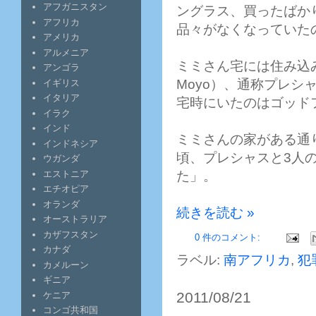
アフガニスタン
ングラス、買ったばか
アフリカ
品々がなくなっていた
アメリカ
アルメニア
ミミさん宅には住み込みの
アンゴラ
Moyo）、通称プレ
イギリス
イタリア
宅時にいたのはゴッド
イラク
インド
ミミさんの家がある通
インドネシア
頃、プレシャスと3人
ウガンダ
エストニア
た」。
エチオピア
オランダ
続きを読む »
オーストラリア
カザフスタン
0 件のコメント:
カナダ
ラベル:
南アフリカ
,
犯
カメルーン
ギニア
2011/08/21
ケニア
コンゴ共和国