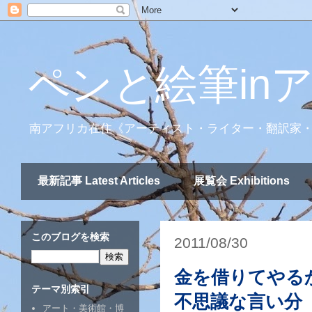
ペンと絵筆in
南アフリカ在住《アーティスト・ライター・翻訳家
最新記事 Latest Articles
展覧会 Exhibitions
このブログを検索
2011/08/30
金を借りてやる
テーマ別索引
不思議な言い分
アート・美術館・博