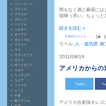
フィンランド
間もなく酒と麻薬には
フランス
ブラジル
喧嘩っ早い。ちょっと
ブルンジ
ベトナム
続きを読む »
ベルギー
ボツワナ
0 件のコメント:
ポルトガル
ラベル:
人・成功譚
,
南
マラウイ
マリ
モザンビーク
2011/08/14
モナコ
モーリタニア
アメリカからの
ラオス
リトアニア
リビア
Twitter
Fa
リベリア
レソト
中国
南アフリカ
アメリカ合衆国オレゴ
台湾