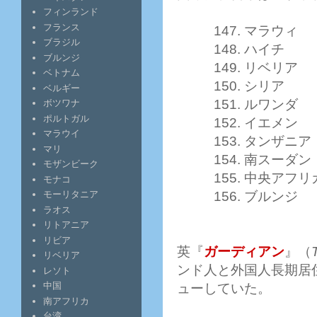
フィンランド
フランス
147. マラウィ
ブラジル
148. ハイチ
ブルンジ
149. リベリア
ベトナム
150. シリア
ベルギー
151. ルワンダ
ボツワナ
ポルトガル
152. イエメン
マラウイ
153. タンザニア
マリ
154. 南スーダン
モザンビーク
155. 中央アフ
モナコ
156. ブルンジ
モーリタニア
ラオス
リトアニア
リビア
英『
ガーディアン
』（
リベリア
ンド人と外国人長期居
レソト
中国
ューしていた。
南アフリカ
台湾