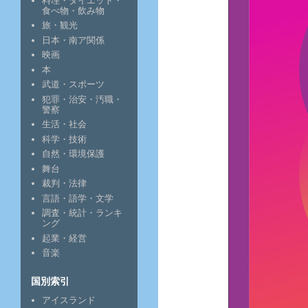
料理・ダイエット・
食べ物・飲み物
旅・観光
日本・南ア関係
映画
本
武道・スポーツ
犯罪・治安・汚職・
警察
生活・社会
科学・技術
自然・環境保護
舞台
裁判・法律
言語・語学・文学
調査・統計・ランキ
ング
起業・経営
音楽
国別索引
アイスランド