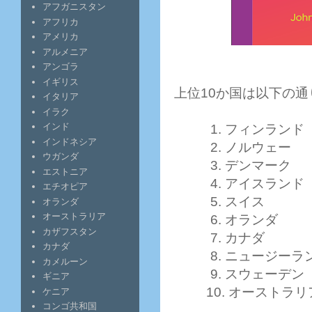
アフガニスタン
アフリカ
アメリカ
アルメニア
アンゴラ
イギリス
上位10か国は以下の通
イタリア
イラク
インド
1. フィンランド
インドネシア
2. ノルウェー
ウガンダ
3. デンマーク
エストニア
4. アイスランド
エチオピア
5. スイス
オランダ
オーストラリア
6. オランダ
カザフスタン
7. カナダ
カナダ
8. ニュージーラ
カメルーン
9. スウェーデン
ギニア
10. オーストラリ
ケニア
コンゴ共和国