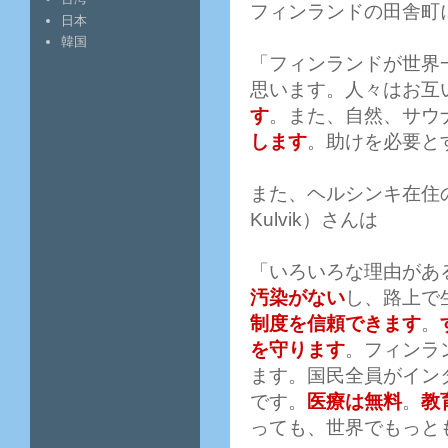
フィンランドの田舎町に
日本
韓国
「フィンランドが世界
思います。人々はお互
す
。また、自然、サウ
します
。助けを必要と
また、ヘルシンキ在住のエ
Kulvik）さんは
「いろいろな理由があ
汚染がない
し、路上で
制度を信頼できます
。
を守ります
。フィンラ
ます。国民全員がイン
です。
医療は無料
。
教
っても、世界でもっと