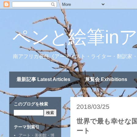
ペンと絵筆in
南アフリカ在住《アーティスト・ライター・翻訳家
最新記事 Latest Articles
展覧会 Exhibitions
このブログを検索
2018/03/25
世界で最も幸せな国
テーマ別索引
ート
アート・美術館・博