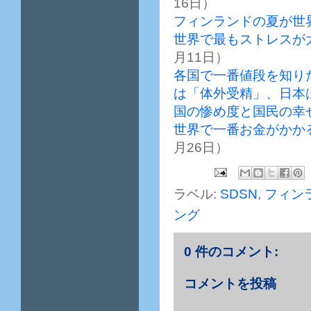
16日）
フィンランドの夏が世
世界で最もストレスが
月11日）
各国で一番値段を知り
は「体外受精」、日本
国の惨め度と国民の幸
世界で一番お金がかか
月26日）
ラベル:
SDSN
,
フィン
ング
0 件のコメント:
コメントを投稿