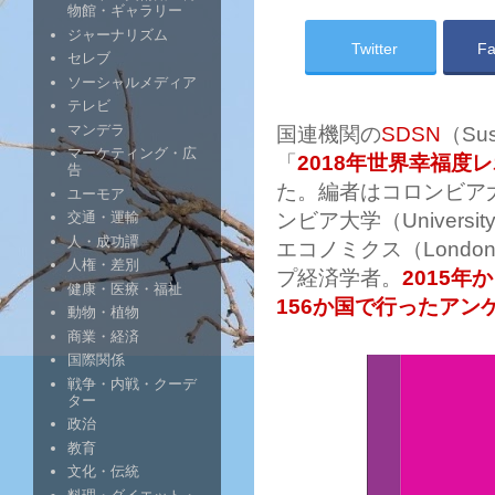
物館・ギャラリー
ジャーナリズム
Twitter
Fa
セレブ
ソーシャルメディア
テレビ
マンデラ
国連機関の
SDSN
（Sus
マーケティング・広
「
2018年世界幸福度
告
た。編者はコロンビア大学（
ユーモア
ンビア大学（Universit
交通・運輸
人・成功譚
エコノミクス（London Scho
人権・差別
プ経済学者。
2015年
健康・医療・福祉
156か国で行ったアン
動物・植物
商業・経済
国際関係
戦争・内戦・クーデ
ター
政治
教育
文化・伝統