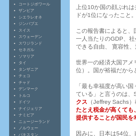
コートジボワール
上位10か国の顔ぶれ
ザンビア
ドが1位になったこと
シエラレオネ
ジンバブエ
この報告書によると、
スイス
スウェーデン
一人当たりのGDP、
スワジランド
できる自由、 寛容性
セネガル
ソマリア
世界一の経済大国アメリカ
タイ
位）。国が裕福だから
タンザニア
チェコ
チャド
「最も幸福度が高い国
デンマーク
ている」と言うのは、
トルコ
クス
（Jeffrey S
ドイツ
ナイジェリア
たとえ税金が高くても
ナミビア
提供することが国民を
ニュージーランド
ノルウェー
因みに、日本は54位、
パキスタン