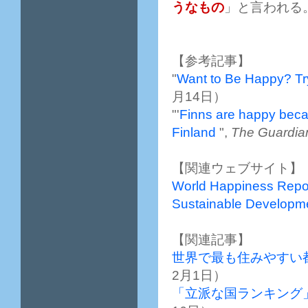
うなもの
」と言われる
【参考記事】
"
Want to Be Happy? Tr
月14日）
"'
Finns are happy becaus
Finland
",
The Guardia
【関連ウェブサイト】
World Happiness Repo
Sustainable Developme
【関連記事】
世界で最も住みやすい
2月1日）
「立派な国ランキング