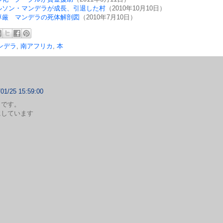
ルソン・マンデラが成長、引退した村
（2010年10月10日）
尊厳 マンデラの死体解剖図
（2010年7月10日）
ンデラ
,
南アフリカ
,
本
/01/25 15:59:00
まです。
にしています