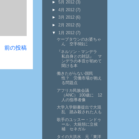
►
5月 2012
(3)
►
4月 2012
(7)
►
3月 2012
(6)
►
2月 2012
(5)
▼
1月 2012
(7)
ケープタウンのお婆ちゃ
ん 空手8段に
前の投稿
『ネルソン・マンデラ
私自身との対話』 マ
ンデラの本音が初めて
聞ける本
働きたがらない国民
性？ 労働市場が抱え
る問題点
アフリカ民族会議
（ANC） 100歳に 12
人の指導者像
大学入学願書提出で大混
乱 踏み殺された人も
歌手のユッスー・ンドゥ
ール、大統領に立候
補 セネガル
タイの大洪水 元「東洋