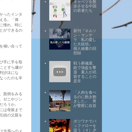
キャベツを散
歩させる中国
の若者たち
かったインタ
える。「偉
に憧れ、時に
とができるの
新刊『ネルソ
ン・マンデ
ラ 私の愛し
た大統領』
を補い合って
個人秘書の回
想録
び手に手を取
戦う葬儀屋、
ることすら嫌が
銃で強盗を撃
退 素人が武
判沙汰にな
装することの
なったのも辛
是非
「人肉を食べ
、面倒をみる
るのに飽き飽
、ゼニやジン
きした」 男
だろうか。
が警察に自首
には母親まで
元凶の父親を
ボツワナでバ
ッファローを
追う（４）夕
は当局へのメ