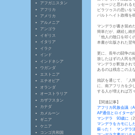
アフガニスタン
ッセージと思われるも
アフリカ
ピラツゥスの思いを
パルトヘイト政権を
アメリカ
アルメニア
マンデラが書き留め
アンゴラ
簡単だが、継続し維
イギリス
「他人の陰口を叩く
イタリア
本書が出版された翌
イラク
更に、長年の闘争の
インド
放したはずの人民を
インドネシア
マンデラが釈放されて
ウガンダ
あるのは残念この上
エストニア
拙訳を通じて、「人
エチオピア
に、南アフリカを少
オランダ
する人が増えれば万
オーストラリア
カザフスタン
【関連記事】
カナダ
アフリカ民族会議（AN
AP通信とロイターが
カメルーン
マンデラ 93歳に
（2
ギニア
マンデラをカモにし
ケニア
蘇った！ マンデラ
コンゴ共和国
マンデラ文書デジタ