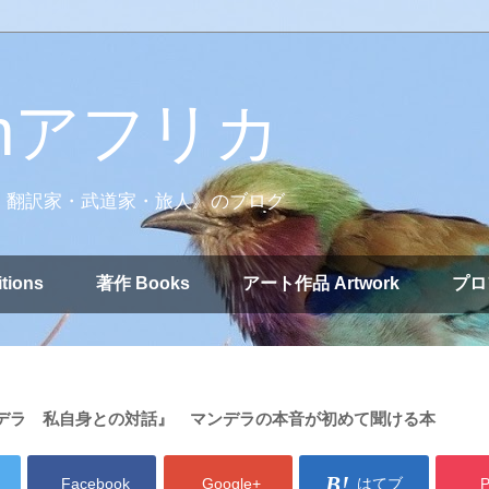
nアフリカ
・翻訳家・武道家・旅人》のブログ
tions
著作 Books
アート作品 Artwork
プロ
デラ 私自身との対話』 マンデラの本音が初めて聞ける本
Facebook
Google+
はてブ
P