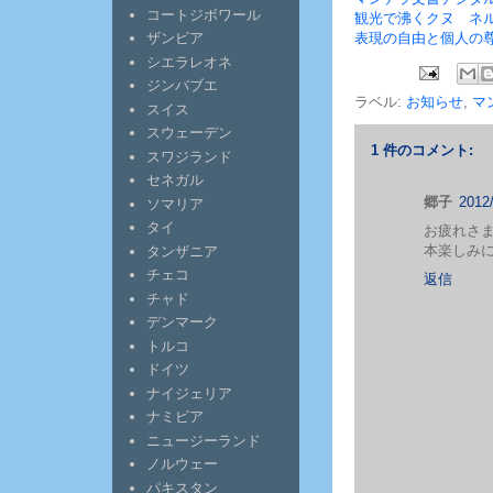
コートジボワール
観光で沸くクヌ ネ
表現の自由と個人の
ザンビア
シエラレオネ
ジンバブエ
ラベル:
お知らせ
,
マ
スイス
スウェーデン
1 件のコメント:
スワジランド
セネガル
郷子
2012
ソマリア
タイ
お疲れさ
本楽しみ
タンザニア
チェコ
返信
チャド
デンマーク
トルコ
ドイツ
ナイジェリア
ナミビア
ニュージーランド
ノルウェー
パキスタン