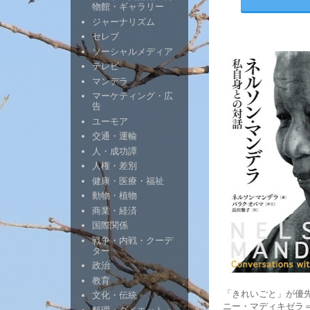
物館・ギャラリー
ジャーナリズム
セレブ
ソーシャルメディア
テレビ
マンデラ
マーケティング・広
告
ユーモア
交通・運輸
人・成功譚
人権・差別
健康・医療・福祉
動物・植物
商業・経済
国際関係
戦争・内戦・クーデ
ター
政治
教育
「きれいごと」が優先
文化・伝統
ニー・マディキゼラ