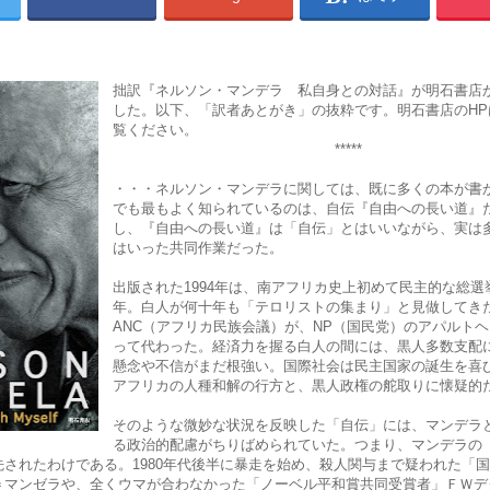
拙訳『ネルソン・マンデラ 私自身との対話』が明石書店
した。以下、「訳者あとがき」の抜粋です。明石書店のHP
覧ください。
*****
・・・ネルソン・マンデラに関しては、既に多くの本が書
でも最もよく知られているのは、自伝『自由への長い道』
し、『自由への長い道』は「自伝」とはいいながら、実は
はいった共同作業だった。
出版された1994年は、南アフリカ史上初めて民主的な総選
年。白人が何十年も「テロリストの集まり」と見做してき
ANC（アフリカ民族会議）が、NP（国民党）のアパルト
って代わった。経済力を握る白人の間には、黒人多数支配
懸念や不信がまだ根強い。国際社会は民主国家の誕生を喜
アフリカの人種和解の行方と、黒人政権の舵取りに懐疑的
そのような微妙な状況を反映した「自伝」には、マンデラと
る政治的配慮がちりばめられていた。つまり、マンデラの
されたわけである。1980年代後半に暴走を始め、殺人関与まで疑われた「
＝マンゼラや、全くウマが合わなかった「ノーベル平和賞共同受賞者」ＦＷデ