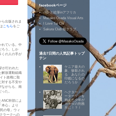
facebookページ
ペンと絵筆inアフリカ
Masako Osada Visual Arts
から出版されま
I Love Tai Chi
は
こちら
をご
Sakura Club 桜クラブ
かれている。中
だろう。しか
過去7日間の人気記事トップ
多くの人の手が
テン
ケニア最大の
挙が行われた
象、惨殺され
た解放運動組織
る あなたの
ヘイト政権に取
印鑑になるの
に対する不安や
だろうか
びながらも、南
だった。
ヘクター・ピ
ーターソンを
抱えた少年が
ANC幹部によ
カナダの刑務
「本心」より
所に！？！
国民の母」ウィ
クラークへの