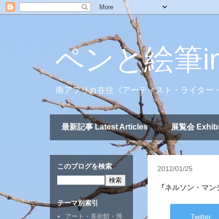
ペンと絵筆i
南アフリカ在住《アーティスト・ライター
最新記事 Latest Articles
展覧会 Exhibi
このブログを検索
2012/01/25
『ネルソン・マン
テーマ別索引
Twitter
アート・美術館・博