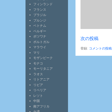
フィンランド
フランス
ブラジル
ブルンジ
ベトナム
ベルギー
ボツワナ
次の投稿
ポルトガル
マラウイ
登録:
コメントの投稿 (
マリ
モザンビーク
モナコ
モーリタニア
ラオス
リトアニア
リビア
リベリア
レソト
中国
南アフリカ
台湾