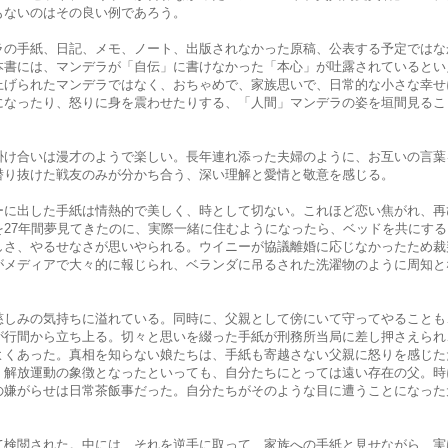
もないのはその良い例であろう。
ラの手紙、日記、メモ、ノート、出版されなかった原稿、公表する予定ではな
本書には、マンデラが「自伝」に書けなかった「本心」が吐露されているとい
上げられたマンデラではなく、おちゃめで、家族思いで、日常的な小さな幸せ
になったり、怒りに身を震わせたりする、「人間」マンデラの姿を垣間見るこ
掛け合いは漫才のようで楽しい。長年連れ添った夫婦のように、お互いの言葉
潜り抜けた戦友のみが分かち合う、深い理解と愛情と敬意を感じる。
ーに出した手紙は情熱的で美しく、時として切ない。これほど恋い焦がれ、再
を27年間夢見てきたのに、実際一緒に住むようになったら、ベッドを共にす
しさ、やるせなさが思いやられる。ウイニーが協議離婚に応じなかったため裁
がメディアで大々的に報じられ、ベランダに吊るされた洗濯物のように周知と
慈しみの気持ちに溢れている。同時に、父親として傍にいて守ってやることも
が行間から立ち上る。切々と思いを綴った手紙が刑務所当局に差し押さえられ
よくあった。真相を知らない娘たちは、手紙も寄越さない父親に怒りを感じた
、解放運動の象徴となったといっても、自分たちにとっては遠い存在の父。時
の嫌がらせは日常茶飯事だった。自分たちがそのような目に遭うことになった
て検閲された。中には、それを逆手に取って、家族への手紙と見せながら、実