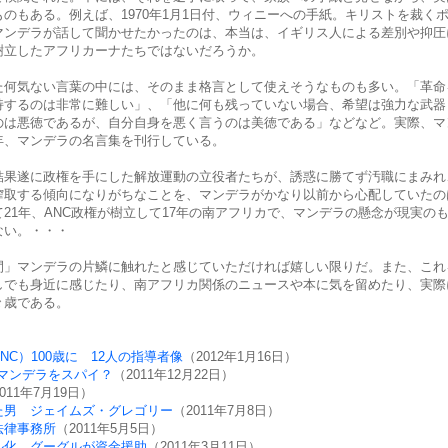
のもある。例えば、1970年1月1日付、ウィニーへの手紙。キリストを裁く
マンデラが話して聞かせたかったのは、本当は、イギリス人による差別や抑圧
樹立したアフリカーナたちではないだろうか。
た何気ない言葉の中には、そのまま格言として使えそうなものも多い。「革命
持するのは非常に難しい」、「他に何も残っていない場合、希望は強力な武器
のは悪徳であるが、自分自身を悪く言うのは美徳である」などなど。実際、マ
年、マンデラの名言集を刊行している。
結果遂に政権を手にした解放運動の立役者たちが、誘惑に勝てず汚職にまみれ
搾取する傾向になりがちなことを、マンデラがかなり以前から心配していたの
21年、ANC政権が樹立して17年の南アフリカで、マンデラの懸念が現実の
ない。・・・
間」マンデラの片鱗に触れたと感じていただければ嬉しい限りだ。また、これ
しでも身近に感じたり、南アフリカ関係のニュースや本に気を留めたり、実際
々歳である。
C）100歳に 12人の指導者像
（2012年1月16日）
マンデラをスパイ？
（2011年12月22日）
011年7月19日）
た男 ジェイムズ・グレゴリー
（2011年7月8日）
法律事務所
（2011年5月5日）
ル化 グーグルが資金援助
（2011年3月11日）