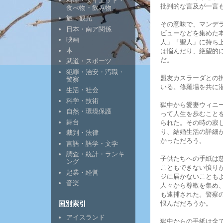
料理・ダイエット・
批判的な言及が一言
食べ物・飲み物
旅・観光
その意味で、マンデ
日本・南ア関係
ビューなどを集めた
映画
人」「聖人」に持ち
本
は悩んだり、絶望的
だ。
武道・スポーツ
犯罪・治安・汚職・
盟友カスラーダとの
警察
いる。修羅場を共に
生活・社会
科学・技術
獄中から愛妻ウィニ
自然・環境保護
って人生を歩むこと
舞台
られた。その時の寂
り、結婚生活の詳細
裁判・法律
かっただろう。
言語・語学・文学
調査・統計・ランキ
子供たちへの手紙は
ング
こともできない憤り
起業・経営
ジに届かないことも
音楽
人々から尊敬を集め
も逮捕された。警察
国別索引
恨んだだろうか。
アイスランド
獄中からの手紙は全