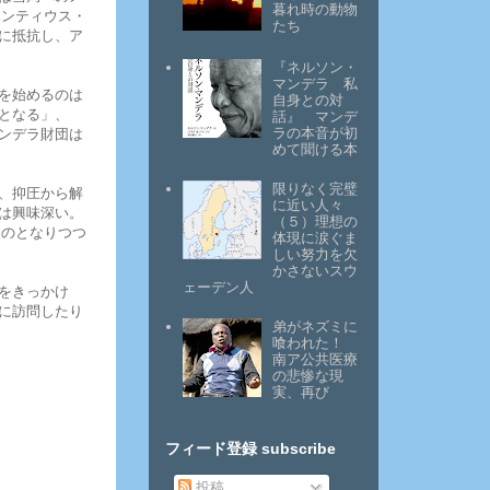
暮れ時の動物
ポンティウス・
たち
に抵抗し、ア
『ネルソン・
マンデラ 私
を始めるのは
自身との対
となる」、
話』 マンデ
ラの本音が初
ンデラ財団は
めて聞ける本
限りなく完璧
、抑圧から解
に近い人々
は興味深い。
（５）理想の
ものとなりつつ
体現に涙ぐま
しい努力を欠
かさないスウ
ェーデン人
をきっかけ
に訪問したり
弟がネズミに
喰われた！
南ア公共医療
の悲惨な現
実、再び
フィード登録 subscribe
投稿