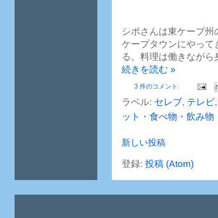
シポさんは東ケープ州
ケープタウンにやって
る。料理は働きながら
続きを読む »
3 件のコメント:
ラベル:
セレブ
,
テレビ
ット・食べ物・飲み物
新しい投稿
登録:
投稿 (Atom)