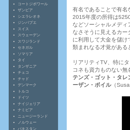
コートジボワール
有名であることで有名
ザンビア
2015年度の所得は5
シエラレオネ
ジンバブエ
などソーシャルメディ
スイス
なさそうに見えるカー
スウェーデン
に利用して大金を儲け
スワジランド
類まれなる才覚がある
セネガル
ソマリア
タイ
リアリティTV、特に
タンザニア
コネも資力ものない無
チェコ
テンズ・ゴット・タレ
チャド
ーザン・ボイル
（Sus
デンマーク
トルコ
ドイツ
ナイジェリア
ナミビア
ニュージーランド
ノルウェー
パキスタン