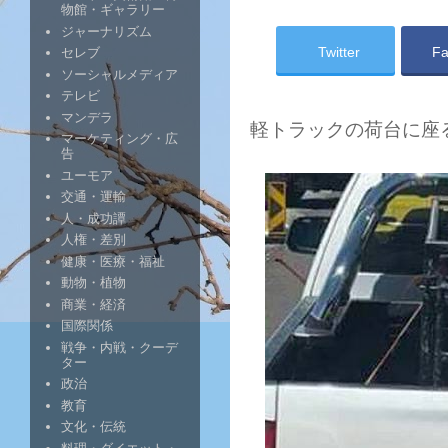
物館・ギャラリー
ジャーナリズム
Twitter
Fa
セレブ
ソーシャルメディア
テレビ
マンデラ
軽トラックの荷台に座
マーケティング・広
告
ユーモア
交通・運輸
人・成功譚
人権・差別
健康・医療・福祉
動物・植物
商業・経済
国際関係
戦争・内戦・クーデ
ター
政治
教育
文化・伝統