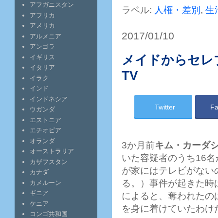
アフガニスタン
ラベル:
人権・差別
,
生
アフリカ
アメリカ
2017/01/10
アルメニア
アンゴラ
メイドからセレ
イギリス
イタリア
TV
イラク
インド
インドネシア
Twitter
Fa
ウガンダ
エストニア
エチオピア
オランダ
3か月前
キム・カーダ
オーストラリア
いた容疑者のうち16
カザフスタン
が家にはテレビがない
カナダ
る。）事件が起きた時
カメルーン
ギニア
によると、奪われたのは
ケニア
を身に着けていたわけ
コンゴ共和国