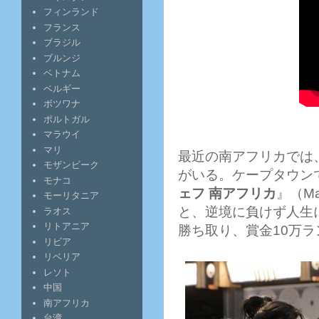
フィンランド
フランス
ブラジル
ブルンジ
ベトナム
ベルギー
ボツワナ
ポルトガル
マラウイ
マリ
最近の南アフリカでは
モザンビーク
がいる。ケープタウンで
モナコ
ェフ 南アフリカ
』（Ma
モーリタニア
と、逆境に負けず人生
ラオス
リトアニア
勝ち取り、賞金10万ラ
リビア
リベリア
レソト
中国
南アフリカ
台湾