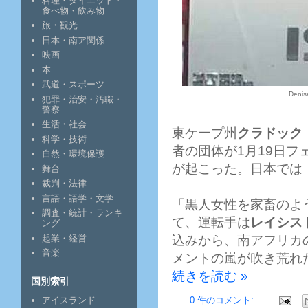
料理・ダイエット・
食べ物・飲み物
旅・観光
日本・南ア関係
映画
本
武道・スポーツ
Denis
犯罪・治安・汚職・
警察
生活・社会
東ケープ州
クラドック
科学・技術
者の団体が1月19日
自然・環境保護
が起こった。日本では
舞台
裁判・法律
言語・語学・文学
「黒人女性を家畜のよ
調査・統計・ランキ
て、運転手は
レイシス
ング
込みから、南アフリカ
起業・経営
音楽
メントの嵐が吹き荒れ
続きを読む »
国別索引
0 件のコメント:
アイスランド