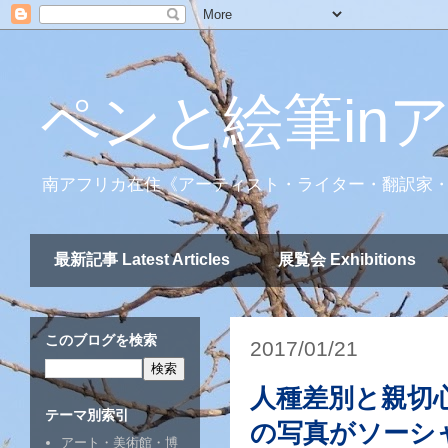
ペンと絵筆in
南アフリカ在住《アーティスト・ライター・翻訳家
最新記事 Latest Articles
展覧会 Exhibitions
このブログを検索
2017/01/21
人種差別と親切
テーマ別索引
の写真がソーシ
アート・美術館・博