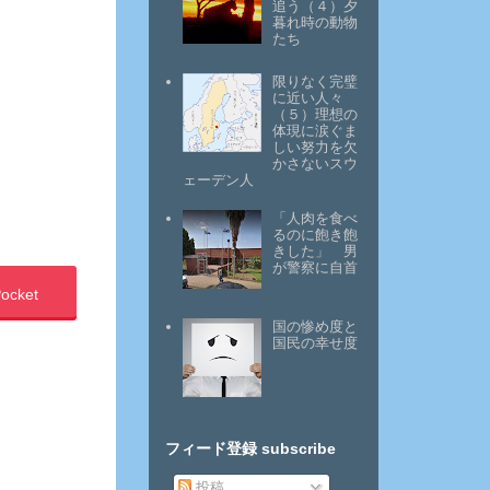
追う（４）夕
暮れ時の動物
たち
限りなく完璧
に近い人々
（５）理想の
体現に涙ぐま
しい努力を欠
かさないスウ
ェーデン人
「人肉を食べ
るのに飽き飽
きした」 男
が警察に自首
ocket
国の惨め度と
国民の幸せ度
フィード登録 subscribe
投稿