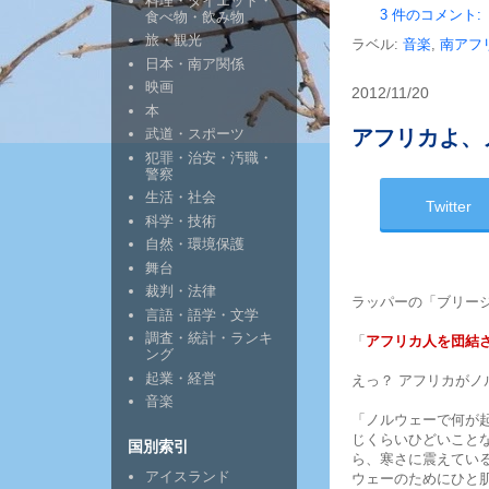
料理・ダイエット・
3 件のコメント:
食べ物・飲み物
旅・観光
ラベル:
音楽
,
南アフ
日本・南ア関係
映画
2012/11/20
本
アフリカよ、
武道・スポーツ
犯罪・治安・汚職・
警察
生活・社会
Twitter
科学・技術
自然・環境保護
舞台
裁判・法律
ラッパーの「ブリージー
言語・語学・文学
調査・統計・ランキ
「
アフリカ人を団結
ング
起業・経営
えっ？ アフリカがノ
音楽
「ノルウェーで何が
じくらいひどいこと
国別索引
ら、寒さに震えてい
アイスランド
ウェーのためにひと