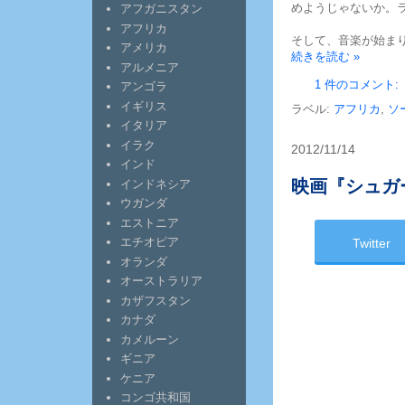
めようじゃないか。
アフガニスタン
アフリカ
そして、音楽が始ま
アメリカ
続きを読む »
アルメニア
1 件のコメント:
アンゴラ
イギリス
ラベル:
アフリカ
,
ソ
イタリア
イラク
2012/11/14
インド
映画『シュガーマ
インドネシア
ウガンダ
エストニア
エチオピア
Twitter
オランダ
オーストラリア
カザフスタン
カナダ
カメルーン
ギニア
ケニア
コンゴ共和国