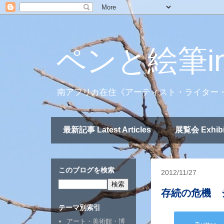
ペンと絵筆i
南アフリカ在住《アーティスト・ライター
最新記事 Latest Articles
展覧会 Exhibi
このブログを検索
2012/11/27
存続の危機 
テーマ別索引
アート・美術館・博