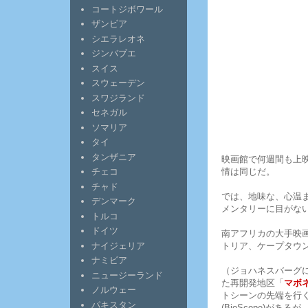
コートジボワール
ザンビア
シエラレオネ
ジンバブエ
スイス
スウェーデン
スワジランド
セネガル
ソマリア
タイ
タンザニア
映画館で何週間も上
情は同じだ。
チェコ
チャド
では、地味な、心温
デンマーク
メンタリーに目がな
トルコ
ドイツ
南アフリカの大手映画
ナイジェリア
トリア、ケープタウ
ナミビア
（ジョハネスバーグ
ニュージーランド
た再開発地区「
マボ
ノルウェー
トシーンの先端を行
パキスタン
(BioScope)