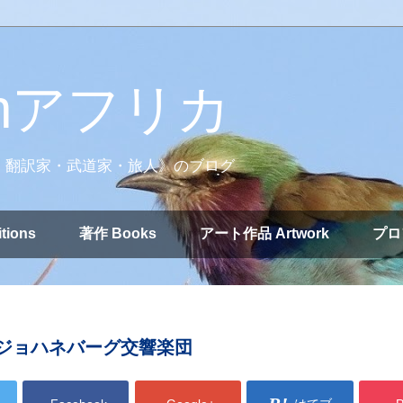
nアフリカ
・翻訳家・武道家・旅人》のブログ
tions
著作 Books
アート作品 Artwork
プロ
ジョハネバーグ交響楽団