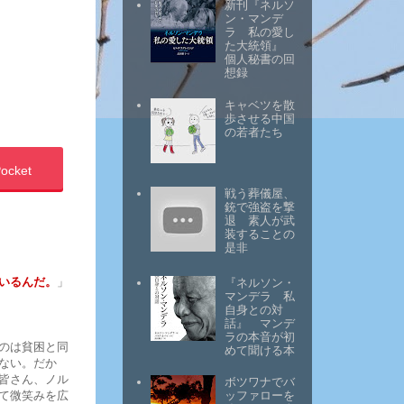
新刊『ネルソ
ン・マンデ
ラ 私の愛し
た大統領』
個人秘書の回
想録
キャベツを散
歩させる中国
の若者たち
ocket
戦う葬儀屋、
銃で強盗を撃
退 素人が武
装することの
是非
いるんだ。
」
『ネルソン・
マンデラ 私
自身との対
話』 マンデ
ラの本音が初
のは貧困と同
めて聞ける本
ない。だか
皆さん、ノル
ボツワナでバ
て微笑みを広
ッファローを