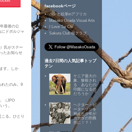
ocket
facebookページ
ペンと絵筆inアフリカ
Masako Osada Visual Arts
の、今年最後の公
I Love Tai Chi
れにドボルジャ
Sakura Club 桜クラブ
ch）氏がステー
ったお知らせ
過去7日間の人気記事トップ
テン
ます。しか
ケニア最大の
象、惨殺され
われたのみ。9
る あなたの
印鑑になるの
だろうか
」（JPO
ヘクター・ピ
という。
ーターソンを
抱えた少年が
起こる。ひとり
カナダの刑務
所に！？！