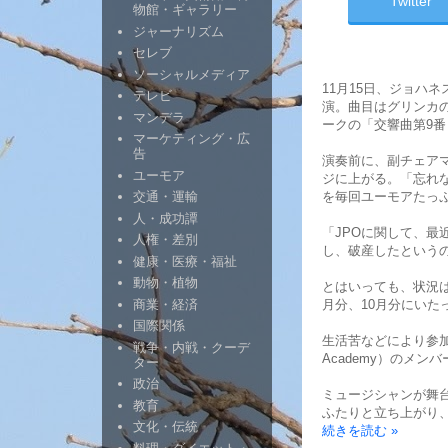
Twitter
物館・ギャラリー
ジャーナリズム
セレブ
ソーシャルメディア
11月15日、ジョハネスバ
テレビ
演。曲目はグリンカ
マンデラ
ークの「交響曲第9
マーケティング・広
告
演奏前に、副チェアマン（
ユーモア
ジに上がる。「忘れ
を毎回ユーモアたっ
交通・運輸
人・成功譚
「JPOに関して、
人権・差別
し、破産したという
健康・医療・福祉
動物・植物
とはいっても、状況は
商業・経済
月分、10月分にい
国際関係
生活苦などにより参加
戦争・内戦・クーデ
Academy）のメ
ター
政治
ミュージシャンが舞
教育
ふたりと立ち上がり
文化・伝統
続きを読む »