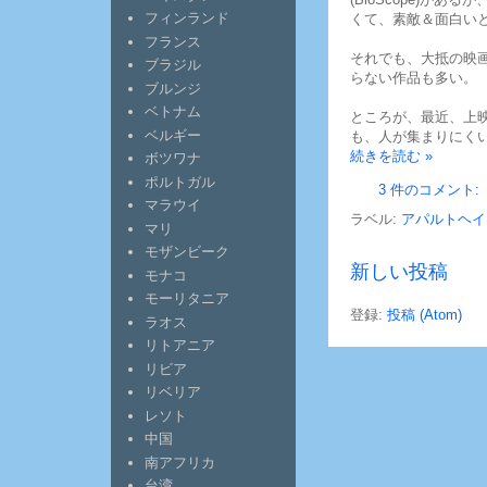
フィンランド
くて、素敵＆面白い
フランス
それでも、大抵の映
ブラジル
らない作品も多い。
ブルンジ
ベトナム
ところが、最近、上
ベルギー
も、人が集まりにく
続きを読む »
ボツワナ
ポルトガル
3 件のコメント:
マラウイ
ラベル:
アパルトヘイ
マリ
モザンビーク
新しい投稿
モナコ
モーリタニア
登録:
投稿 (Atom)
ラオス
リトアニア
リビア
リベリア
レソト
中国
南アフリカ
台湾