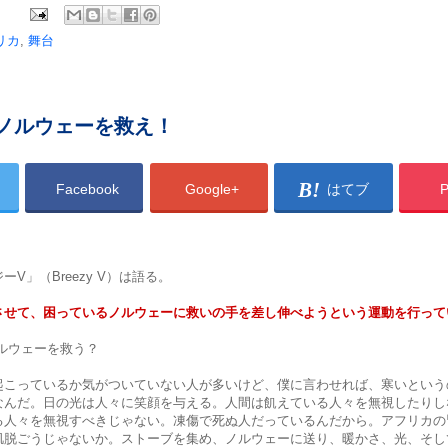
リカ
,
舞台
ノルウェーを救え！
Facebook
Google+
はてブ
P
V」（Breezy V）は語る。
させて、困っているノルウェーに救いの手を差し伸べようという運動を行って
ルウェーを救う？
起こっているか気がついていない人が多いけど、僕に言わせれば、寒いという
なんだ。日の光は人々に笑顔を与える。人間は飢えている人々を無視したりし
る人々を無視すべきじゃない。凍傷で死ぬ人だっているんだから。アフリカの
肌脱ごうじゃないか。ストーブを集め、ノルウェーに送り、暖かさ、光、そし