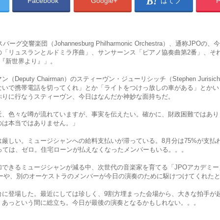
Facebook
Google+
はてブ
P
ーグ交響楽団（Johannesburg Philharmonic Orchestra）、通称JPO
の「リュスランとルドミラ序曲」、サンサーンス「ピアノ協奏曲第2番」、そ
番『新世界より』」。
Deputy Chairman）のスティーヴン・ジューリシッチ（Stephen Jurisi
ないで携帯電話を切ってくれ」とか「ライトをつけっ放しの車がある」とかい
ぷりに行なうスティーヴン、今日はなんだか神妙な面持ちだ。
最近、色々な噂が流れていますが、事実を伝えたい。確かに、財政困難ではあり
のは本当ではありません。」
厳しい。ミュージシャンへの給料支払いが滞っている。8月分は75%が支払
たっては、ゼロ。住宅ローンが払えなくなったメンバーもいる。。。
できるミュージシャンが減る中、次世代の音楽家を育てる「JPOアカデミー
ンバーや、別のオーケストラのメンバーが今日の演奏のために駆けつけてくれた
台に登場した。最近にしては珍しく、9割方埋まった会場から、大きな拍手が
、あっという間に総立ち。今日が最後の演奏となるかもしれない。。。