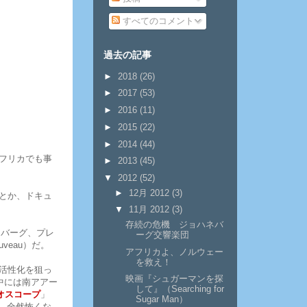
すべてのコメント
過去の記事
►
2018
(26)
►
2017
(53)
►
2016
(11)
►
2015
(22)
►
2014
(44)
フリカでも事
►
2013
(45)
▼
2012
(52)
►
12月 2012
(3)
とか、ドキュ
▼
11月 2012
(3)
存続の危機 ジョハネバ
スバーグ、プレ
ーグ交響楽団
ouveau）だ。
アフリカよ、ノルウェー
を救え！
活性化を狙っ
映画『シュガーマンを探
の中には南アアー
して』（Searching for
オスコープ
」
Sugar Man）
も。全然怖くな