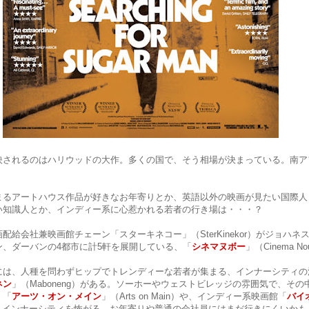
映されるのはハリウッドの大作。多くの国で、そう相場が決まっている。南ア
まるアートハウス作品が好きなお年寄りとか、英語以外の映画が見たい国際人
い知識人とか、インディー系に心惹かれる若者の行き場は・・・？
配給会社兼映画館チェーン「スターキネコー」（SterKinekor）がジョハネ
ン、ダーバンの4都市に計5軒を展開している、「
シネマヌボー
」（Cinema N
には、人種を問わずヒップでトレンディーな若者が集まる、インナーシティの
ネン
」（Maboneng）がある。ソーホーやウェストビレッジの雰囲気で、そ
く「
アーツ・オン・メイン
」（Arts on Main）や、インディー系映画館「
バイ
があるが、インナーシティを怖がる、お年寄りや普通の会社員にはまだ行きにくいか