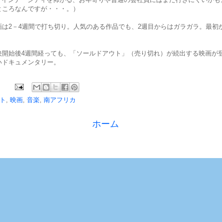
ところなんですが・・・。）
画は2－4週間で打ち切り。人気のある作品でも、2週目からはガラガラ。最初
映開始後4週間経っても、「ソールドアウト」（売り切れ）が続出する映画が
いドキュメンタリー。
ト
,
映画
,
音楽
,
南アフリカ
ホーム