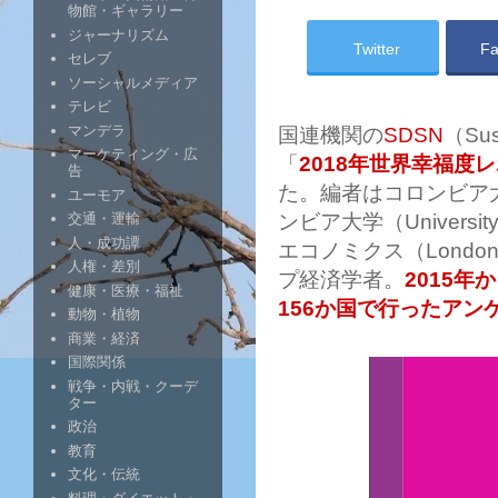
物館・ギャラリー
ジャーナリズム
Twitter
Fa
セレブ
ソーシャルメディア
テレビ
マンデラ
国連機関の
SDSN
（Sus
マーケティング・広
「
2018年世界幸福度
告
た。編者はコロンビア大学（
ユーモア
ンビア大学（Universit
交通・運輸
人・成功譚
エコノミクス（London Scho
人権・差別
プ経済学者。
2015年
健康・医療・福祉
156か国で行ったアン
動物・植物
商業・経済
国際関係
戦争・内戦・クーデ
ター
政治
教育
文化・伝統