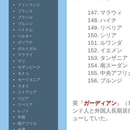
フィンランド
フランス
147. マラウィ
ブラジル
148. ハイチ
ブルンジ
149. リベリア
ベトナム
150. シリア
ベルギー
151. ルワンダ
ボツワナ
ポルトガル
152. イエメン
マラウイ
153. タンザニア
マリ
154. 南スーダン
モザンビーク
155. 中央アフ
モナコ
156. ブルンジ
モーリタニア
ラオス
リトアニア
リビア
英『
ガーディアン
』（
リベリア
ンド人と外国人長期居
レソト
中国
ューしていた。
南アフリカ
台湾