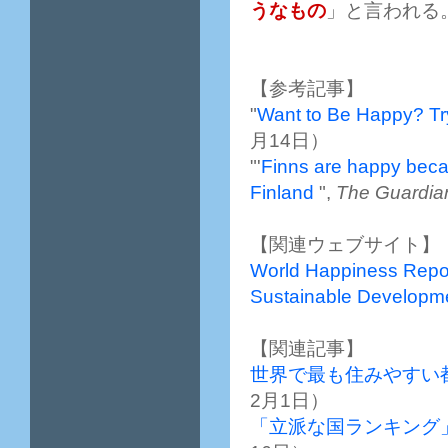
うなもの
」と言われる
【参考記事】
"
Want to Be Happy? Tr
月14日）
"'
Finns are happy becaus
Finland
",
The Guardia
【関連ウェブサイト】
World Happiness Repo
Sustainable Developme
【関連記事】
世界で最も住みやすい
2月1日）
「立派な国ランキング