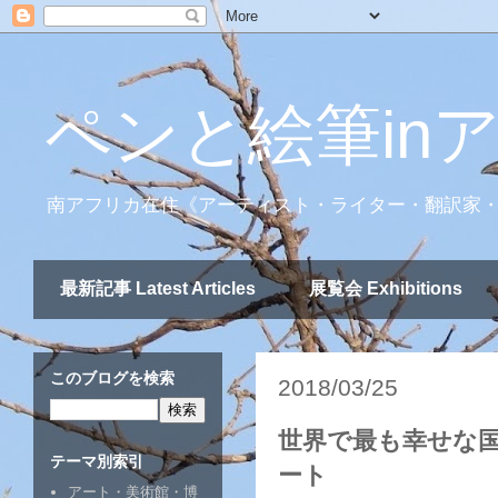
ペンと絵筆in
南アフリカ在住《アーティスト・ライター・翻訳家
最新記事 Latest Articles
展覧会 Exhibitions
このブログを検索
2018/03/25
世界で最も幸せな国
テーマ別索引
ート
アート・美術館・博