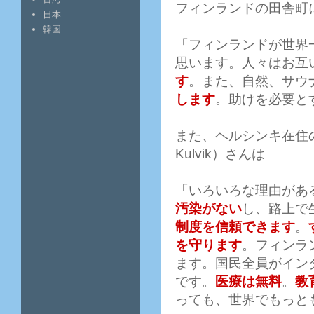
フィンランドの田舎町に
日本
韓国
「フィンランドが世界
思います。人々はお互
す
。また、自然、サウ
します
。助けを必要と
また、ヘルシンキ在住のエ
Kulvik）さんは
「いろいろな理由があ
汚染がない
し、路上で
制度を信頼できます
。
を守ります
。フィンラ
ます。国民全員がイン
です。
医療は無料
。
教
っても、世界でもっと