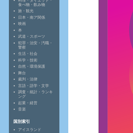
料理・ダイエット・
食べ物・飲み物
旅・観光
日本・南ア関係
映画
本
武道・スポーツ
犯罪・治安・汚職・
警察
生活・社会
科学・技術
自然・環境保護
舞台
裁判・法律
言語・語学・文学
調査・統計・ランキ
ング
起業・経営
音楽
国別索引
アイスランド