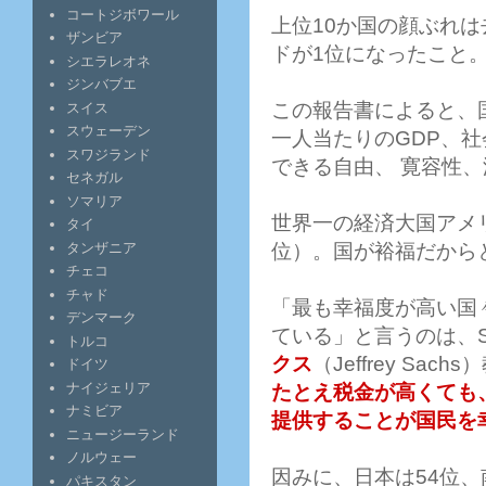
コートジボワール
上位10か国の顔ぶれ
ザンビア
ドが1位になったこと
シエラレオネ
ジンバブエ
この報告書によると、
スイス
スウェーデン
一人当たりのGDP、
スワジランド
できる自由、 寛容性
セネガル
ソマリア
世界一の経済大国アメリカ
タイ
位）。国が裕福だから
タンザニア
チェコ
チャド
「最も幸福度が高い国
デンマーク
ている」と言うのは、
トルコ
クス
（Jeffrey S
ドイツ
ナイジェリア
たとえ税金が高くても
ナミビア
提供することが国民を
ニュージーランド
ノルウェー
因みに、日本は54位、
パキスタン