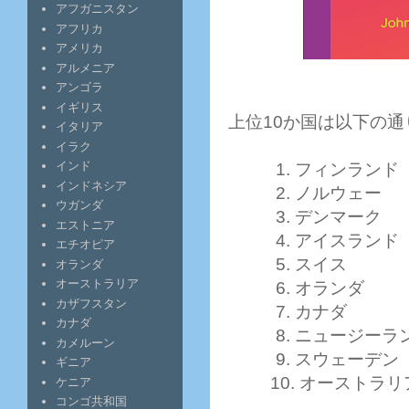
アフガニスタン
アフリカ
アメリカ
アルメニア
アンゴラ
イギリス
上位10か国は以下の通
イタリア
イラク
インド
1. フィンランド
インドネシア
2. ノルウェー
ウガンダ
3. デンマーク
エストニア
4. アイスランド
エチオピア
5. スイス
オランダ
オーストラリア
6. オランダ
カザフスタン
7. カナダ
カナダ
8. ニュージーラ
カメルーン
9. スウェーデン
ギニア
10. オーストラリ
ケニア
コンゴ共和国