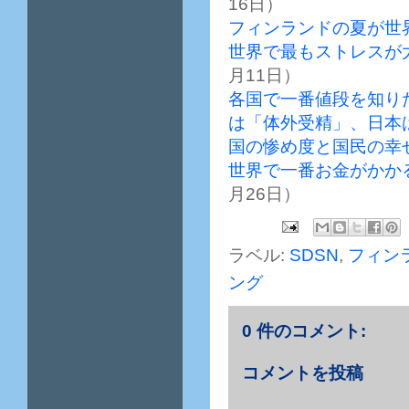
16日）
フィンランドの夏が世
世界で最もストレスが
月11日）
各国で一番値段を知り
は「体外受精」、日本
国の惨め度と国民の幸
世界で一番お金がかか
月26日）
ラベル:
SDSN
,
フィン
ング
0 件のコメント:
コメントを投稿