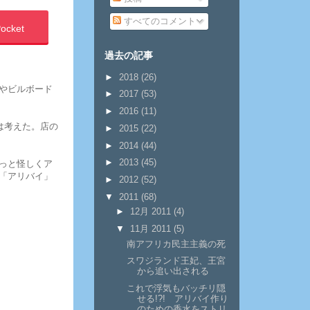
すべてのコメント
ocket
過去の記事
►
2018
(26)
やビルボード
►
2017
(53)
►
2016
(11)
）は考えた。店の
►
2015
(22)
►
2014
(44)
►
2013
(45)
っと怪しくア
「アリバイ」
►
2012
(52)
▼
2011
(68)
►
12月 2011
(4)
▼
11月 2011
(5)
南アフリカ民主主義の死
スワジランド王妃、王宮
から追い出される
これで浮気もバッチリ隠
せる!?! アリバイ作り
のための香水をストリ