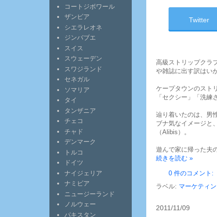
コートジボワール
ザンビア
Twitter
シエラレオネ
ジンバブエ
スイス
スウェーデン
高級ストリップクラ
スワジランド
や雑誌に出す訳はい
セネガル
ケープタウンのストリッ
ソマリア
「セクシー」「洗練
タイ
タンザニア
辿り着いたのは、男
チェコ
ブナ気なイメージと
チャド
（Alibis）。
デンマーク
遊んで家に帰った夫
トルコ
続きを読む »
ドイツ
ナイジェリア
0 件のコメント:
ナミビア
ラベル:
マーケティン
ニュージーランド
ノルウェー
2011/11/09
パキスタン