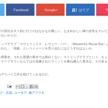
Facebook
Google+
はてブ
P
ブの宣伝を大々的に行うのはなかなか難しい。なまめかしい裸の女性をテレビ
かないからだ。
プクラブ「マヴェリックス・レヴュー・バー」（Mavericks Revue Bar
された」「高級」というイメージを売り込むにはどうすればよいか。
性用香水。それも普通の香水では面白くない。ストリップクラブという、ちょ
、ケープタウンならではの洗練されたウィットを兼ね備えた香水は、その名も
のアリバイ工作を助けてくれるのだ。
グ・広告
,
ユーモア
,
南アフリカ