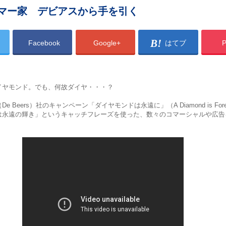
マー家 デビアスから手を引く
Facebook
Google+
はてブ
P
イヤモンド。でも、何故ダイヤ・・・？
 Beers）社のキャンペーン「ダイヤモンドは永遠に」（A Diamond is For
は永遠の輝き」というキャッチフレーズを使った、数々のコマーシャルや広告