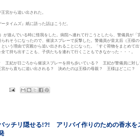
が王宮から追い出された。
データイムズ』紙に語った話はこうだ。
歳）が遊んでいる時に怪我をした。病院へ連れて行こうとしたら、警備員が「
殴られそうになったので、催涙スプレーで反撃した。警備員が皇太后（王様の
」という理由で宮殿から追い出されることになった。「すぐ荷物をまとめて出
を全て持ち出すことも、子供たちを連れて行くこともできなかった・・・。
？ 王妃が日ごろから催涙スプレーを持ち歩いている？ 王妃が警備員に対し
王宮から直ちに追い出される？ 決めたのは王様の母親？ 王様はどこに？
バッチリ隠せる!?! アリバイ作りのための香水を
発