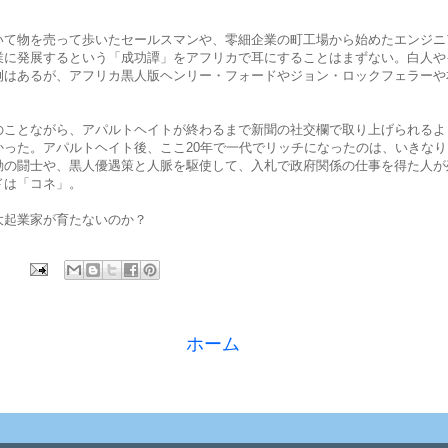
いて物を売って歩いたセールスマンや、零細企業の町工場から始めたエンジニ
業に発展するという「成功譚」をアフリカで耳にすることはまずない。白人や
例はあるが、アフリカ黒人版ヘンリー・フォードやジョン・ロックフェラーや
のことながら、アパルトヘイトが終わるまで新聞の社交欄で取り上げられるよ
かった。アパルトヘイト後、ここ20年で一代でリッチになったのは、いきな
動の闘士や、黒人優遇策と人脈を駆使して、入札で政府関係の仕事を得た人が
ドは「コネ」。
大起業家が育たないのか？
ホーム