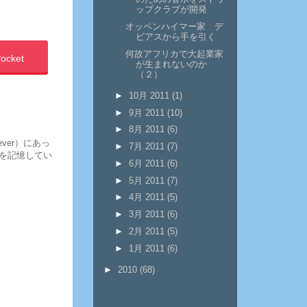
ップクラブが開発
オッペンハイマー家 デ
ビアスから手を引く
何故アフリカで大起業家
ocket
が生まれないのか
（２）
►
10月 2011
(1)
►
9月 2011
(10)
►
8月 2011
(6)
ever）にあっ
►
7月 2011
(7)
を記憶してい
►
6月 2011
(6)
►
5月 2011
(7)
►
4月 2011
(5)
►
3月 2011
(6)
►
2月 2011
(5)
►
1月 2011
(6)
►
2010
(68)