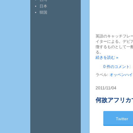
日本
韓国
英語のキャッチフレーズ
イターによる。デビ
徴するものとして一
る。
続きを読む »
0 件のコメント:
ラベル:
オッペンハイ
2011/11/04
何故アフリカ
Twitter