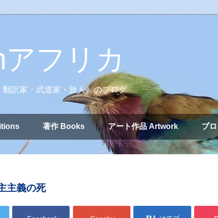
nアフリカ
・翻訳家・武道家・旅人》のブログ
tions
著作 Books
アート作品 Artwork
プロ
主主義の死