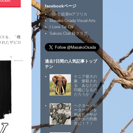
ocket
facebookページ
ペンと絵筆inアフリカ
Masako Osada Visual Arts
I Love Tai Chi
Sakura Club 桜クラブ
バスを、「機
載されたザピロ
過去7日間の人気記事トップ
テン
ケニア最大の
象、惨殺され
る あなたの
印鑑になるの
だろうか
ヘクター・ピ
ーターソンを
抱えた少年が
カナダの刑務
所に！？！