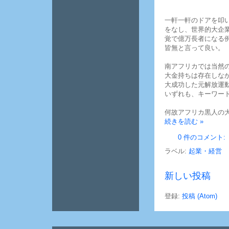
一軒一軒のドアを叩
をなし、世界的大企
覚で億万長者になる
皆無と言って良い。
南アフリカでは当然
大金持ちは存在しな
大成功した元解放運
いずれも、キーワー
何故アフリカ黒人の
続きを読む »
0 件のコメント:
ラベル:
起業・経営
新しい投稿
登録:
投稿 (Atom)