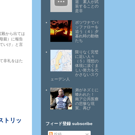
退 素人が武
装することの
是非
ボツワナでバ
ッファローを
追う（４）夕
宮殿から出ては
暮れ時の動物
母親）に報告
たち
ていけ」と言
限りなく完璧
に近い人々
て非礼をはた
（５）理想の
体現に涙ぐま
しい努力を欠
かさないスウ
ェーデン人
弟がネズミに
喰われた！
南ア公共医療
の悲惨な現
実、再び
ストリッ
フィード登録 subscribe
投稿