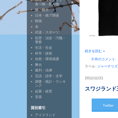
料理・ダイエット・
食べ物・飲み物
旅・観光
日本・南ア関係
映画
本
武道・スポーツ
犯罪・治安・汚職・
警察
生活・社会
続きを読む »
科学・技術
自然・環境保護
0 件のコメント:
舞台
ラベル:
ジャーナリズ
裁判・法律
言語・語学・文学
2011/11/21
調査・統計・ランキ
ング
スワジランド
起業・経営
音楽
Twitter
国別索引
アイスランド