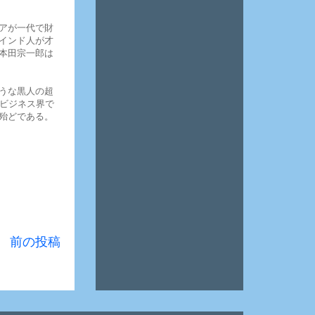
アが一代で財
インド人が才
本田宗一郎は
うな黒人の超
りビジネス界で
殆どである。
前の投稿