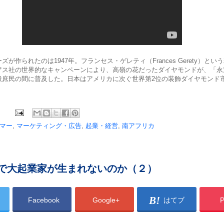
が作られたのは1947年。フランセス・ゲレティ（Frances Gerety）とい
アス社の世界的なキャンペーンにより、高嶺の花だったダイヤモンドが、「永
般庶民の間に普及した。日本はアメリカに次ぐ世界第2位の装飾ダイヤモンド
マー
,
マーケティング・広告
,
起業・経営
,
南アフリカ
で大起業家が生まれないのか（２）
Facebook
Google+
はてブ
P