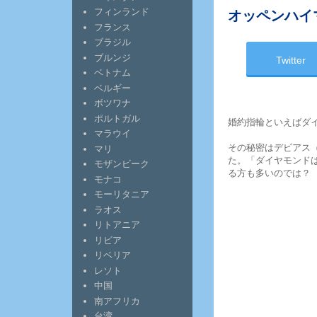
フィンランド
オッペンハイ
フランス
ブラジル
ブルンジ
Twitter
ベトナム
ベルギー
ボツワナ
ポルトガル
婚約指輪といえばダ
マラウイ
その秘密はデビアス（De
マリ
た。「ダイヤモンド
モザンビーク
る方も多いのでは？
モナコ
モーリタニア
ラオス
リトアニア
リビア
リベリア
レソト
中国
南アフリカ
台湾