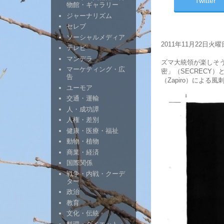
Twitter
物館・ギャラリー
ジャーナリズム
セレブ
ソーシャルメディア
2011年11月22日火
テレビ
マンデラ
ズマ大統領が楽しそう
マーケティング・広
密」（SECRECY
告
（Zapiro）による
ユーモア
交通・運輸
人・成功譚
人権・差別
健康・医療・福祉
動物・植物
商業・経済
国際関係
戦争・内戦・クーデ
ター
政治
教育
文化・伝統