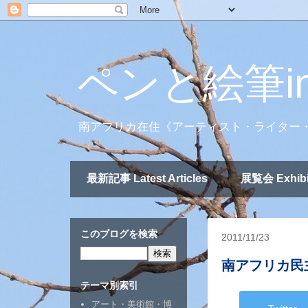
ペンと絵筆i
南アフリカ在住《アーティスト・ライター
最新記事 Latest Articles
展覧会 Exhibi
このブログを検索
2011/11/23
南アフリカ民
テーマ別索引
アート・美術館・博