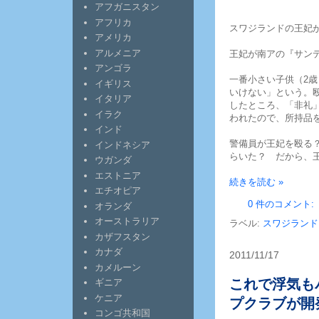
アフガニスタン
アフリカ
スワジランドの王妃
アメリカ
アルメニア
王妃が南アの『サン
アンゴラ
一番小さい子供（2
イギリス
いけない」という。
イタリア
したところ、「非礼
イラク
われたので、所持品
インド
警備員が王妃を殴る
インドネシア
らいた？ だから、
ウガンダ
エストニア
続きを読む »
エチオピア
0 件のコメント:
オランダ
オーストラリア
ラベル:
スワジランド
カザフスタン
カナダ
2011/11/17
カメルーン
これで浮気も
ギニア
ケニア
プクラブが開
コンゴ共和国