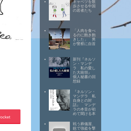
キャベツを散
歩させる中国
の若者たち
「人肉を食べ
るのに飽き飽
きした」 男
が警察に自首
新刊『ネルソ
ン・マンデ
ラ 私の愛し
た大統領』
個人秘書の回
想録
『ネルソン・
マンデラ 私
自身との対
話』 マンデ
ラの本音が初
めて聞ける本
ocket
戦う葬儀屋、
銃で強盗を撃