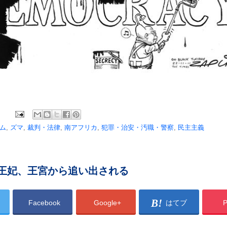
ム
,
ズマ
,
裁判・法律
,
南アフリカ
,
犯罪・治安・汚職・警察
,
民主主義
王妃、王宮から追い出される
Facebook
Google+
はてブ
P