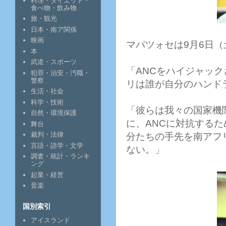
料理・ダイエット・
食べ物・飲み物
旅・観光
日本・南ア関係
映画
マパツォセは9月6日
本
武道・スポーツ
「ANCをハイジャッ
犯罪・治安・汚職・
警察
リは誰が自分のハンド
生活・社会
科学・技術
「彼らは我々の国家機
自然・環境保護
に、ANCに対抗する
舞台
裁判・法律
分たちの手先を南アフ
言語・語学・文学
ない。」
調査・統計・ランキ
ング
起業・経営
音楽
国別索引
アイスランド