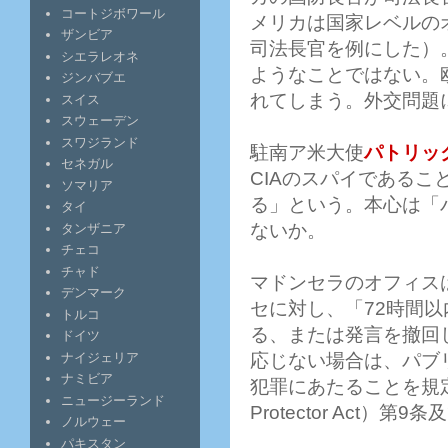
コートジボワール
メリカは国家レベルの
ザンビア
司法長官を例にした）
シエラレオネ
ようなことではない。
ジンバブエ
れてしまう。外交問題
スイス
スウェーデン
スワジランド
駐南ア米大使
パトリッ
セネガル
CIAのスパイである
ソマリア
る」という。本心は「
タイ
ないか。
タンザニア
チェコ
チャド
マドンセラのオフィス
デンマーク
セに対し、「72時間
トルコ
る、または発言を撤回
ドイツ
ナイジェリア
応じない場合は、パブリ
ナミビア
犯罪にあたることを規
ニュージーランド
Protector Act
ノルウェー
パキスタン