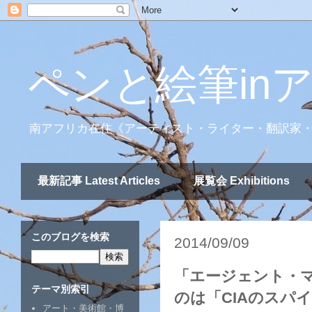
ペンと絵筆in
南アフリカ在住《アーティスト・ライター・翻訳家
最新記事 Latest Articles
展覧会 Exhibitions
このブログを検索
2014/09/09
「エージェント・マ
テーマ別索引
のは「CIAのスパ
アート・美術館・博