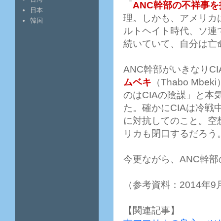
「
ANC幹部の不祥事
日本
理。しかも、アメリカ
韓国
ルトヘイト時代、ソ連
続いていて、自分は亡
ANC幹部がいきなりC
ムベキ
（Thabo M
のはCIAの陰謀」と本
た。確かにCIAは冷
に対抗してのこと。空
リカも閉口するだろう
今更ながら、ANC幹
（参考資料：2014年9月9
【関連記事】