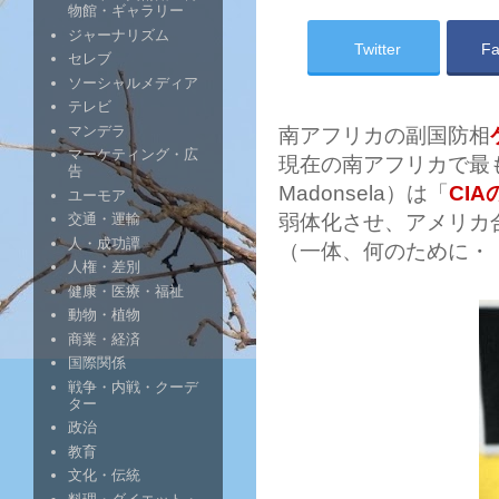
物館・ギャラリー
ジャーナリズム
Twitter
Fa
セレブ
ソーシャルメディア
テレビ
マンデラ
南アフリカの副国防相
マーケティング・広
現在の南アフリカで最
告
Madonsela）は「
CI
ユーモア
弱体化させ、アメリカ
交通・運輸
人・成功譚
（一体、何のために・
人権・差別
健康・医療・福祉
動物・植物
商業・経済
国際関係
戦争・内戦・クーデ
ター
政治
教育
文化・伝統