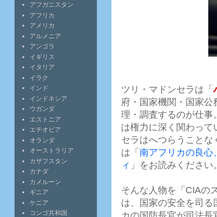
アフガニスタン
アフリカ
アメリカ
アルメニア
アンゴラ
イギリス
イタリア
イラク
ツリ・マドンセラは「
インド
インドネシア
府・国家機関・国家公
ウガンダ
理・調査するのが仕事
エストニア
は権力に深く関わって
エチオピア
セラはへつらうことな
オランダ
オーストラリア
は「
南アフリカの良心
カザフスタン
ィ
」をお読みください
カナダ
カメルーン
そんな人物を「CIA
ギニア
は、国家の安全を司る
ケニア
コンゴ共和国
カの国防長官が司法長