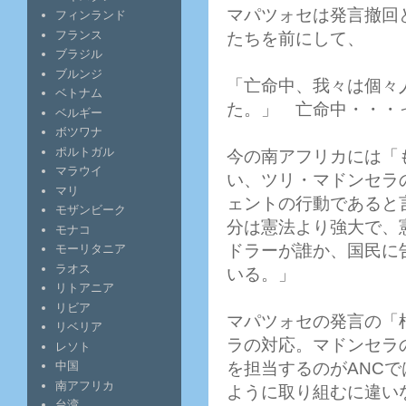
マパツォセは発言撤回
フィンランド
フランス
たちを前にして、
ブラジル
ブルンジ
「亡命中、我々は個々
ベトナム
た。」 亡命中・・・
ベルギー
ボツワナ
ポルトガル
今の南アフリカには「
マラウイ
い、ツリ・マドンセラ
マリ
ェントの行動であると
モザンビーク
分は憲法より強大で、
モナコ
ドラーが誰か、国民に
モーリタニア
ラオス
いる。」
リトアニア
リビア
マパツォセの発言の「
リベリア
ラの対応。マドンセラ
レソト
を担当するのがANC
中国
南アフリカ
ように取り組むに違い
台湾