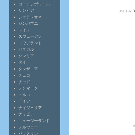
コートジボワール
ザンビア
タイトル「Chr
シエラレオネ
ジンバブエ
スイス
スウェーデン
スワジランド
セネガル
ソマリア
タイ
タンザニア
チェコ
チャド
デンマーク
トルコ
ドイツ
ナイジェリア
ナミビア
ニュージーランド
タ
ノルウェー
パキスタン