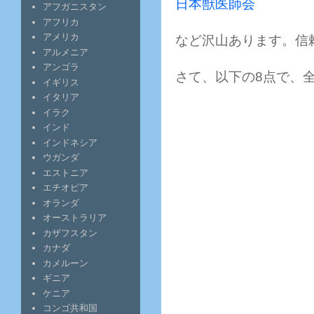
日本獣医師会
アフガニスタン
アフリカ
アメリカ
など沢山あります。信
アルメニア
アンゴラ
さて、以下の8点で、
イギリス
イタリア
イラク
インド
インドネシア
ウガンダ
エストニア
エチオピア
オランダ
オーストラリア
カザフスタン
カナダ
カメルーン
ギニア
ケニア
コンゴ共和国