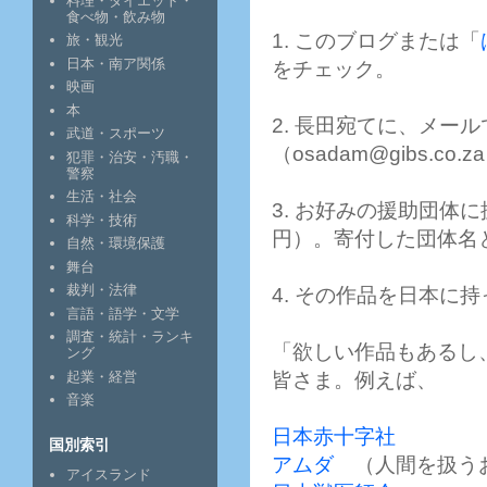
料理・ダイエット・
食べ物・飲み物
1. このブログまたは「
旅・観光
日本・南ア関係
をチェック。
映画
本
2. 長田宛てに、メー
武道・スポーツ
（osadam@gibs.co.z
犯罪・治安・汚職・
警察
生活・社会
3. お好みの援助団体
科学・技術
円）。寄付した団体名
自然・環境保護
舞台
裁判・法律
4. その作品を日本に
言語・語学・文学
調査・統計・ランキ
「欲しい作品もあるし
ング
起業・経営
皆さま。例えば、
音楽
日本赤十字社
国別索引
アムダ
（人間を扱う
アイスランド