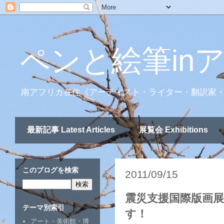
ペンと絵筆in
南アフリカ在住《アーティスト・ライター・翻訳家
最新記事 Latest Articles
展覧会 Exhibitions
このブログを検索
2011/09/15
震災支援国際版画展「I
テーマ別索引
す！
アート・美術館・博