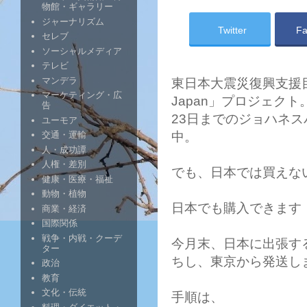
物館・ギャラリー
ジャーナリズム
Twitter
Fa
セレブ
ソーシャルメディア
テレビ
マンデラ
東日本大震災復興支援目的
マーケティング・広
Japan」プロジェク
告
23日までのジョハネ
ユーモア
中。
交通・運輸
人・成功譚
人権・差別
でも、日本では買えな
健康・医療・福祉
動物・植物
日本でも購入できます
商業・経済
国際関係
戦争・内戦・クーデ
今月末、日本に出張す
ター
ちし、東京から発送し
政治
教育
文化・伝統
手順は、