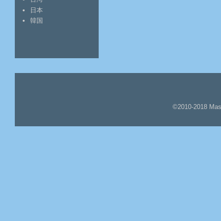
日本
韓国
©2010-2018 Mas