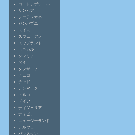
コートジボワール
ザンビア
シエラレオネ
ジンバブエ
スイス
スウェーデン
スワジランド
セネガル
ソマリア
タイ
タンザニア
チェコ
チャド
デンマーク
トルコ
ドイツ
ナイジェリア
ナミビア
ニュージーランド
ノルウェー
パキスタン