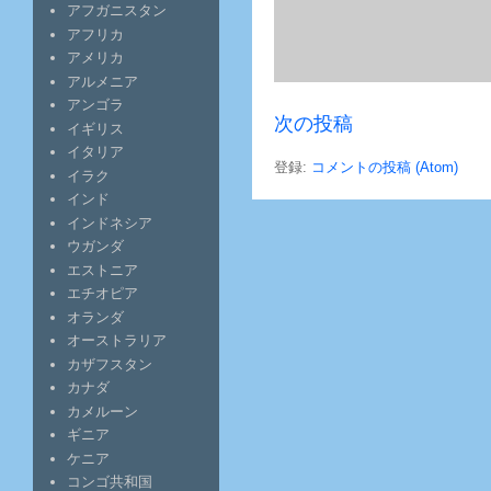
アフガニスタン
アフリカ
アメリカ
アルメニア
アンゴラ
次の投稿
イギリス
イタリア
登録:
コメントの投稿 (Atom)
イラク
インド
インドネシア
ウガンダ
エストニア
エチオピア
オランダ
オーストラリア
カザフスタン
カナダ
カメルーン
ギニア
ケニア
コンゴ共和国