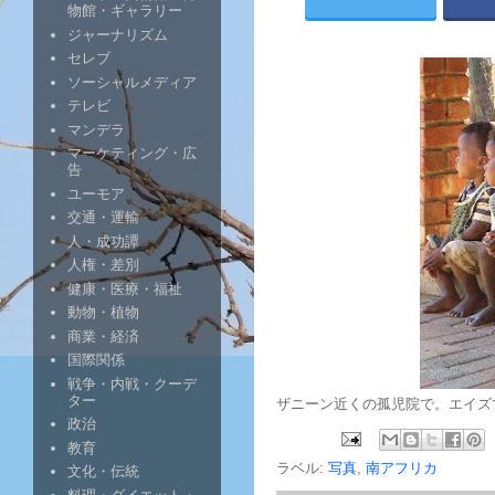
物館・ギャラリー
ジャーナリズム
セレブ
ソーシャルメディア
テレビ
マンデラ
マーケティング・広
告
ユーモア
交通・運輸
人・成功譚
人権・差別
健康・医療・福祉
動物・植物
商業・経済
国際関係
戦争・内戦・クーデ
ター
ザニーン近くの孤児院で。エイズ
政治
教育
ラベル:
写真
,
南アフリカ
文化・伝統