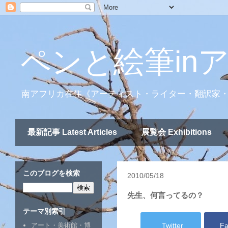
ペンと絵筆in
南アフリカ在住《アーティスト・ライター・翻訳家
最新記事 Latest Articles
展覧会 Exhibitions
このブログを検索
2010/05/18
先生、何言ってるの？
テーマ別索引
Twitter
Fa
アート・美術館・博