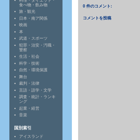
料理・ダイエット・
食べ物・飲み物
0 件のコメント:
旅・観光
コメントを投稿
日本・南ア関係
映画
本
武道・スポーツ
犯罪・治安・汚職・
警察
生活・社会
科学・技術
自然・環境保護
舞台
裁判・法律
言語・語学・文学
調査・統計・ランキ
ング
起業・経営
音楽
国別索引
アイスランド