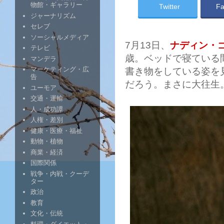
物館・ギャラリー
Twitter
Fa
ジャーナリズム
セレブ
ソーシャルメディア
7月13日、
ナディン・
テレビ
歳。ベッドで寝ている
マンデラ
マーケティング・広
書き物をしている姿を
告
だろう。まさに大往生
ユーモア
交通・運輸
人・成功譚
人権・差別
健康・医療・福祉
動物・植物
商業・経済
国際関係
戦争・内戦・クーデ
ター
政治
教育
文化・伝統