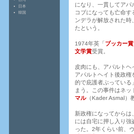
になり、一貫してアパ
日本
コブになっても亡命す
韓国
ンデラが解放された時
たという。
1974年英「
ブッカー賞
文学賞
受賞。
皮肉にも、アパルトヘ
アパルトヘイト後政権
的で庇護者ぶっている
まう。この事件はネッ
マル
（Kader Asm
新政権になってからは
には自宅に押し入り強
った。2年くらい前、