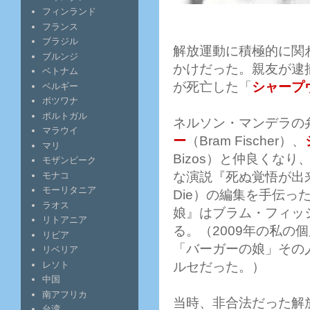
フィンランド
フランス
ブラジル
解放運動に積極的に関
ブルンジ
かけだった。親友が逮
ベトナム
が死亡した「
シャープ
ベルギー
ボツワナ
ポルトガル
ネルソン・マンデラの
マラウイ
ー
（Bram Fischer）、
マリ
Bizos）と仲良くな
モザンビーク
な演説『死ぬ覚悟が出来ている
モナコ
モーリタニア
Die）の編集を手伝っ
ラオス
娘』はブラム・フィッ
リトアニア
る。（2009年の私の
リビア
「バーガーの娘」その
リベリア
レソト
ルセだった。）
中国
南アフリカ
当時、非合法だった解
台湾