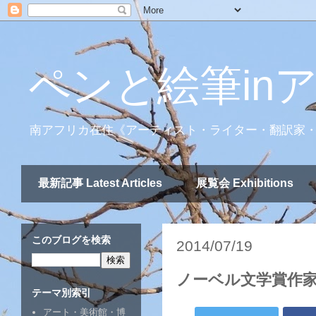
ペンと絵筆in
南アフリカ在住《アーティスト・ライター・翻訳家
最新記事 Latest Articles
展覧会 Exhibitions
このブログを検索
2014/07/19
ノーベル文学賞作
テーマ別索引
アート・美術館・博