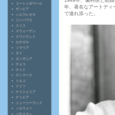
1949年、歯科医と結
コートジボワール
年、著名なアートディ
ザンビア
で連れ添った。
シエラレオネ
ジンバブエ
スイス
スウェーデン
スワジランド
セネガル
ソマリア
タイ
タンザニア
チェコ
チャド
デンマーク
トルコ
ドイツ
ナイジェリア
ナミビア
ニュージーランド
ノルウェー
パキスタン