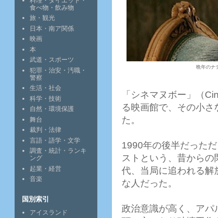
料理・ダイエット・
食べ物・飲み物
旅・観光
日本・南ア関係
映画
本
武道・スポーツ
晩年のナ
犯罪・治安・汚職・
警察
生活・社会
「シネマヌボー」（Cin
科学・技術
る映画館で、その小さ
自然・環境保護
た。
舞台
裁判・法律
言語・語学・文学
1990年の後半だっ
調査・統計・ランキ
ストという、昔からの
ング
起業・経営
代、当局に追われる解
音楽
な人だった。
国別索引
政治意識が高く、アパ
アイスランド