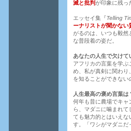
滅と批判
が印象に残っ
エッセイ集『
Telling T
ーナリストが聞かない
がるのは、いつも毅然
な普段着の姿だ。
あなたの人生で欠けて
アフリカの言葉を学ぶ
め、私が真剣に関わり
を知ることができない
人生最高の褒め言葉は
何年も昔に農場でキャ
ら、マダニに噛まれて
ても魅力的とはいえな
す。「ワシがマダニだ