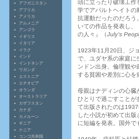
頭に立ったり破壊工作
アフガニスタン
学でアパルトヘイトの
アフリカ
アメリカ
抗運動だったのだろう
アルメニア
いての作品を発表し、
アンゴラ
の人々』（
July's Peop
イギリス
イタリア
1923年11月20日
イラク
インド
で、ユダヤ系の家庭に
インドネシア
ンドン出身。倫理観や
ウガンダ
する貧困や差別に心を
エストニア
エチオピア
母親はナディンの心臓
オランダ
オーストラリア
ひとりで過ごすことが
カザフスタン
て出版されたのは193
カナダ
した小説が初めて出版さ
カメルーン
に短編を発表。国外で
ギニア
ケニア
コンゴ共和国