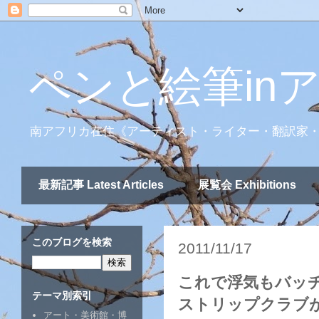
ペンと絵筆in
南アフリカ在住《アーティスト・ライター・翻訳家
最新記事 Latest Articles
展覧会 Exhibitions
このブログを検索
2011/11/17
これで浮気もバッチ
テーマ別索引
ストリップクラブ
アート・美術館・博