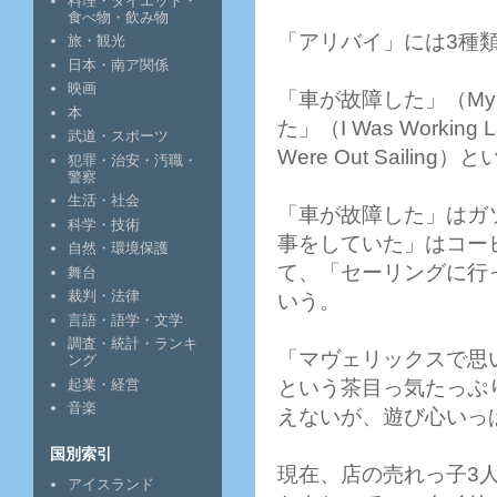
料理・ダイエット・
食べ物・飲み物
「アリバイ」には3種
旅・観光
日本・南ア関係
映画
「車が故障した」（My C
本
た」（I Was Work
武道・スポーツ
Were Out Saili
犯罪・治安・汚職・
警察
生活・社会
「車が故障した」はガ
科学・技術
事をしていた」はコー
自然・環境保護
て、「セーリングに行
舞台
裁判・法律
いう。
言語・語学・文学
調査・統計・ランキ
「マヴェリックスで思
ング
起業・経営
という茶目っ気たっぷ
音楽
えないが、遊び心いっ
国別索引
現在、店の売れっ子3
アイスランド