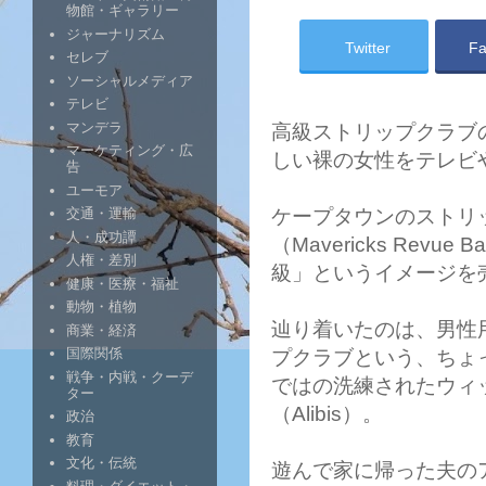
物館・ギャラリー
ジャーナリズム
Twitter
Fa
セレブ
ソーシャルメディア
テレビ
マンデラ
高級ストリップクラブ
マーケティング・広
しい裸の女性をテレビ
告
ユーモア
ケープタウンのストリ
交通・運輸
人・成功譚
（Mavericks Re
人権・差別
級」というイメージを
健康・医療・福祉
動物・植物
辿り着いたのは、男性
商業・経済
国際関係
プクラブという、ちょ
戦争・内戦・クーデ
ではの洗練されたウィ
ター
（Alibis）。
政治
教育
文化・伝統
遊んで家に帰った夫の