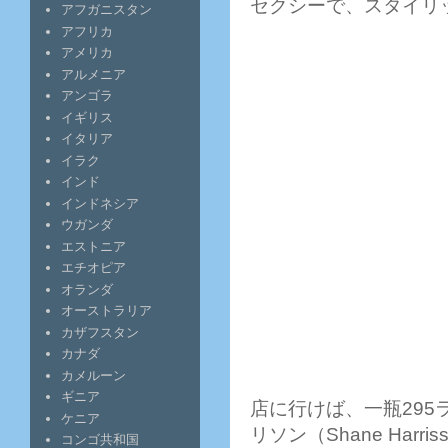
セクシーで、スタイリ
アフガニスタン
アフリカ
アメリカ
アルメニア
アンゴラ
イギリス
イタリア
イラク
インド
インドネシア
ウガンダ
エストニア
エチオピア
オランダ
オーストラリア
カザフスタン
カナダ
カメルーン
ギニア
店に行けば、一瓶29
ケニア
リソン（Shane Ha
コンゴ共和国