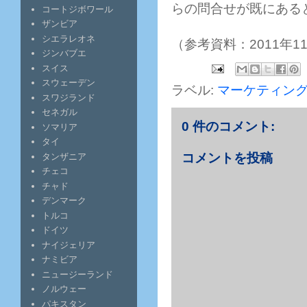
らの問合せが既にある
コートジボワール
ザンビア
シエラレオネ
（参考資料：2011年11月
ジンバブエ
スイス
スウェーデン
ラベル:
マーケティン
スワジランド
セネガル
0 件のコメント:
ソマリア
タイ
コメントを投稿
タンザニア
チェコ
チャド
デンマーク
トルコ
ドイツ
ナイジェリア
ナミビア
ニュージーランド
ノルウェー
パキスタン