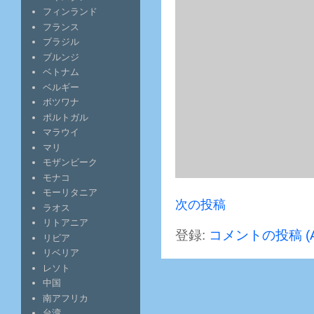
フィンランド
フランス
ブラジル
ブルンジ
ベトナム
ベルギー
ボツワナ
ポルトガル
マラウイ
マリ
モザンビーク
モナコ
モーリタニア
次の投稿
ラオス
リトアニア
登録:
コメントの投稿 (A
リビア
リベリア
レソト
中国
南アフリカ
台湾