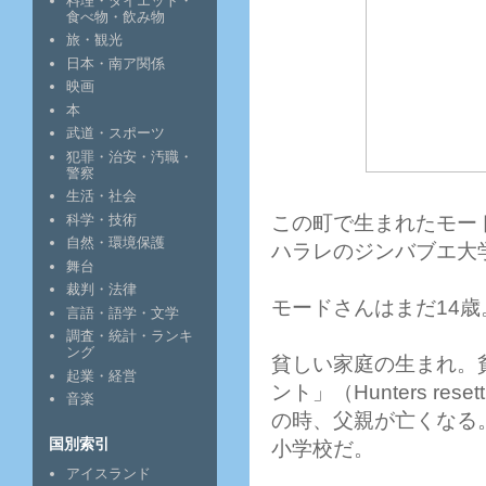
料理・ダイエット・
食べ物・飲み物
旅・観光
日本・南ア関係
映画
本
武道・スポーツ
犯罪・治安・汚職・
警察
生活・社会
科学・技術
この町で生まれたモード・
自然・環境保護
ハラレのジンバブエ大学（U
舞台
裁判・法律
モードさんはまだ14
言語・語学・文学
調査・統計・ランキ
ング
貧しい家庭の生まれ。
起業・経営
ント」（Hunters re
音楽
の時、父親が亡くなる。
国別索引
小学校だ。
アイスランド