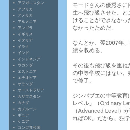
アフガニスタン
モードさんの優秀さに
アフリカ
生へ飛び級させた。とこ
アメリカ
けることができなかっ
アルメニア
なかったためだ。
アンゴラ
イギリス
イタリア
なんとか、翌2007年
イラク
績を収める。
インド
インドネシア
その後も飛び級を重ね
ウガンダ
エストニア
の中等学校にはない。独
エチオピア
で修了。
オランダ
オーストラリア
ジンバブエの中等教育
カザフスタン
レベル」（Ordinary
カナダ
カメルーン
（Advanced Le
ギニア
ればOK。だから、独
ケニア
コンゴ共和国