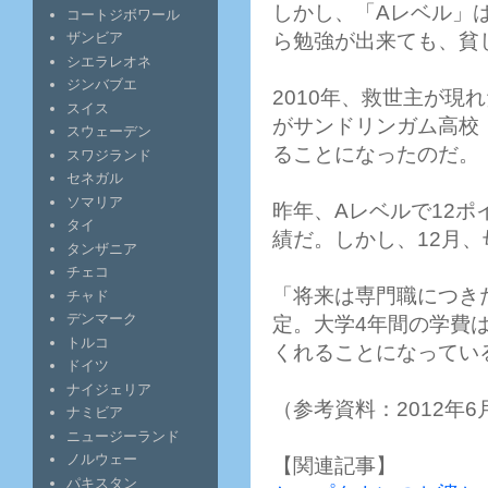
しかし、「Aレベル」
コートジボワール
ら勉強が出来ても、貧
ザンビア
シエラレオネ
ジンバブエ
2010年、救世主が現れ
スイス
がサンドリンガム高校（Sa
スウェーデン
ることになったのだ。
スワジランド
セネガル
ソマリア
昨年、Aレベルで12
タイ
績だ。しかし、12月
タンザニア
チェコ
「将来は専門職につき
チャド
デンマーク
定。大学4年間の学費は、国税
トルコ
くれることになってい
ドイツ
ナイジェリア
（参考資料：2012年6月
ナミビア
ニュージーランド
ノルウェー
【関連記事】
パキスタン