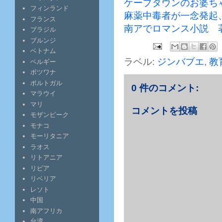
ケープタウンのお婆ち
フィンランド
麻薬中毒者が一念発起
フランス
南アでロマンス小説 
ブラジル
ブルンジ
ベトナム
ラベル:
ジンバブエ
,
教
ベルギー
ボツワナ
ポルトガル
0 件のコメント:
マラウイ
マリ
コメントを投稿
モザンビーク
モナコ
モーリタニア
ラオス
リトアニア
リビア
リベリア
レソト
中国
南アフリカ
台湾