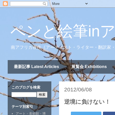
ペンと絵筆in
南アフリカ在住《アーティスト・ライター・翻訳家
最新記事 Latest Articles
展覧会 Exhibitions
このブログを検索
2012/06/08
逆境に負けない！ 
テーマ別索引
アート・美術館・博