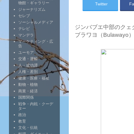
物館・ギャラリー
Twitter
Fa
ジャーナリズム
セレブ
ソーシャルメディア
ジンバブエ中部のクェクェ
テレビ
ブラワヨ（Bulawa
マンデラ
マーケティング・広
告
ユーモア
交通・運輸
人・成功譚
人権・差別
健康・医療・福祉
動物・植物
商業・経済
国際関係
戦争・内戦・クーデ
ター
政治
教育
文化・伝統