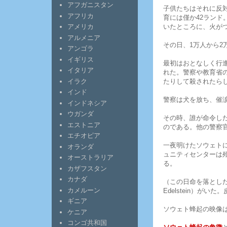
アフガニスタン
子供たちはそれに反
アフリカ
育には僅か42ランド
いたところに、火が
アメリカ
アルメニア
その日、1万人から2
アンゴラ
イギリス
最初はおとなしく行
イタリア
れた。警察や教育省
たりして殺されたら
イラク
インド
警察は犬を放ち、催
インドネシア
ウガンダ
その時、誰が命令し
エストニア
のである。他の警察
エチオピア
一夜明けたソウェト
オランダ
ュニティセンターは殆
オーストラリア
る。
カザフスタン
カナダ
（この日命を落とした
カメルーン
Edelstein）
ギニア
ソウェト蜂起の映像
ケニア
コンゴ共和国