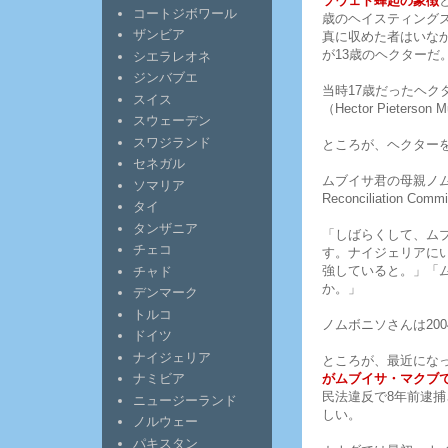
ソウェト蜂起の象徴
コートジボワール
歳のヘイスティングズ・
ザンビア
真に収めた者はいな
が13歳のヘクターだ
シエラレオネ
ジンバブエ
当時17歳だったヘ
スイス
（Hector Piete
スウェーデン
スワジランド
ところが、ヘクターを
セネガル
ムブイサ君の母親ノムボ
ソマリア
Reconciliation 
タイ
タンザニア
「しばらくして、ム
チェコ
す。ナイジェリアにいると
強していると。」「
チャド
か。」
デンマーク
トルコ
ノムボニソさんは20
ドイツ
ナイジェリア
ところが、最近にな
がムブイサ・マクブ
ナミビア
民法違反で8年前逮
ニュージーランド
しい。
ノルウェー
パキスタン