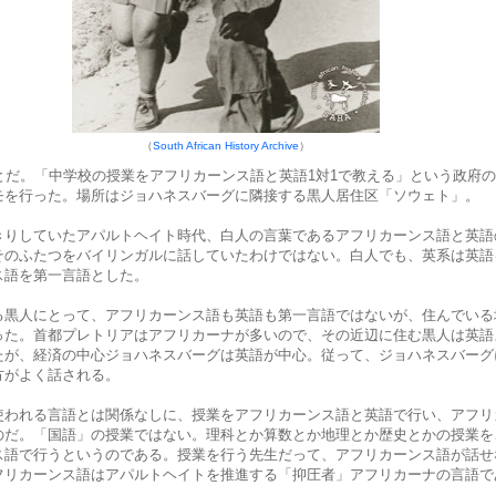
（
South African History Archive
）
とだ。「中学校の授業をアフリカーンス語と英語1対1で教える」という政府
モを行った。場所はジョハネスバーグに隣接する黒人居住区「ソウェト」。
きりしていたアパルトヘイト時代、白人の言葉であるアフリカーンス語と英語
そのふたつをバイリンガルに話していたわけではない。白人でも、英系は英語
ス語を第一言語とした。
る黒人にとって、アフリカーンス語も英語も第一言語ではないが、住んでいる
った。首都プレトリアはアフリカーナが多いので、その近辺に住む黒人は英語
たが、経済の中心ジョハネスバーグは英語が中心。従って、ジョハネスバーグ
方がよく話される。
使われる言語とは関係なしに、授業をアフリカーンス語と英語で行い、アフリ
のだ。「国語」の授業ではない。理科とか算数とか地理とか歴史とかの授業を
ス語で行うというのである。授業を行う先生だって、アフリカーンス語が話せ
フリカーンス語はアパルトヘイトを推進する「抑圧者」アフリカーナの言語で