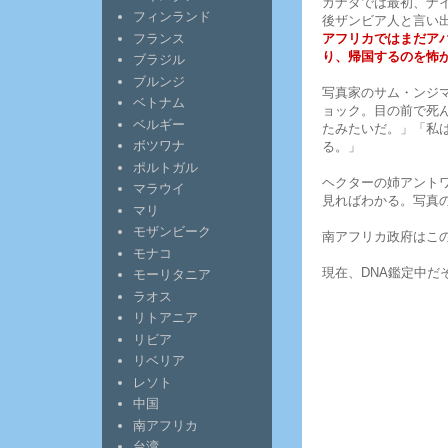
カナダでは最初、ナ
フィンランド
後ザンビア人と言い
アフリカではまだア
フランス
り、帰国するのを怖
ブラジル
ブルンジ
写真家のサム・ンジ
ベトナム
ョック。目の前で死
ベルギー
たみたいだ。」「私
ボツワナ
る。」
ポルトガル
ヘクターの姉アント
マラウイ
見ればわかる。写真
マリ
モザンビーク
南アフリカ政府はこ
モナコ
現在、DNA鑑定中だ
モーリタニア
ラオス
リトアニア
リビア
リベリア
レソト
中国
南アフリカ
台湾