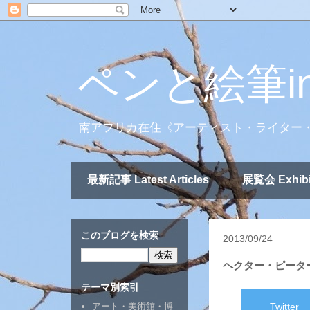
ペンと絵筆i
南アフリカ在住《アーティスト・ライター
最新記事 Latest Articles
展覧会 Exhibi
このブログを検索
2013/09/24
ヘクター・ピータ
テーマ別索引
Twitter
アート・美術館・博