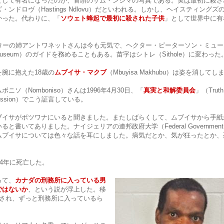
として有名になったのが、冒頭のサム・ンジマの写真である。実は最初に殺さ
ンドロヴ（Hastings Ndlovu）だといわれる。しかし、ヘイスティング
かった。代わりに、「
ソウェト蜂起で最初に殺された子供
」として世界中に有
。
クターの姉アントワネットさんは今も元気で、ヘクター・ピーターソン・ミュー
rson Museum）のガイドを務めることもある。苗字はシトレ（Sithole）に変わった
腕に抱えた18歳の
ムブイサ・マクブ
（Mbuyisa Makhubu）は姿を消してし
ニソ（Nomboniso）さんは1996年4月30日、「
真実と和解委員会
」（Truth
Commission）でこう証言している。
ブイサがボツワナにいると聞きました。またしばらくして、ムブイサから手紙
書いてありました。ナイジェリアの連邦政府大学（Federal Government C
ムブイサについては色々な話を耳にしました。病気だとか、気が狂ったとか、
04年に死亡した。
って、
カナダの刑務所に入っている男
ではないか
、という説が浮上した。移
捕され、ずっと刑務所に入っているら