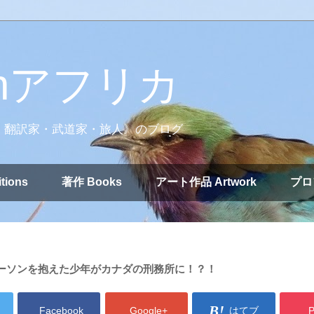
nアフリカ
・翻訳家・武道家・旅人》のブログ
tions
著作 Books
アート作品 Artwork
プロ
ーソンを抱えた少年がカナダの刑務所に！？！
Facebook
Google+
はてブ
P