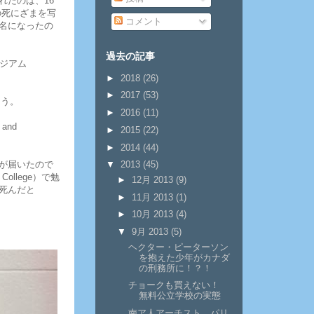
れたのは、16
ズの死にざまを写
コメント
名になったの
過去の記事
ジアム
。
►
2018
(26)
►
2017
(53)
まう。
►
2016
(11)
 and
►
2015
(22)
►
2014
(44)
が届いたので
▼
2013
(45)
ollege）で勉
►
12月 2013
(9)
死んだと
►
11月 2013
(1)
►
10月 2013
(4)
▼
9月 2013
(5)
ヘクター・ピーターソン
を抱えた少年がカナダ
の刑務所に！？！
チョークも買えない！
無料公立学校の実態
南ア人アーチスト、パリ