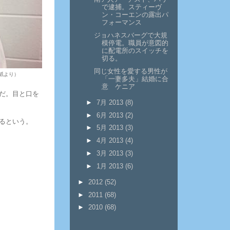
で逮捕。スティーヴ
ン・コーエンの露出パ
フォーマンス
ジョハネスバーグで大規
模停電。職員が意図的
に配電所のスイッチを
切る。
同じ女性を愛する男性が
」紙より）
「一妻多夫」結婚に合
意 ケニア
だ。目と口を
►
7月 2013
(8)
►
6月 2013
(2)
るという。
►
5月 2013
(3)
►
4月 2013
(4)
►
3月 2013
(3)
►
1月 2013
(6)
►
2012
(52)
►
2011
(68)
►
2010
(68)