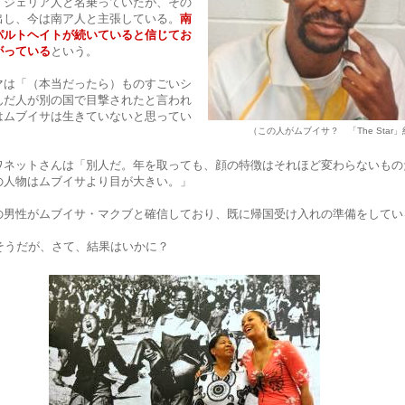
イジェリア人と名乗っていたが、その
出し、今は南ア人と主張している。
南
パルトヘイトが続いていると信じてお
がっている
という。
マは「（本当だったら）ものすごいシ
んだ人が別の国で目撃されたと言われ
はムブイサは生きていないと思ってい
（この人がムブイサ？ 「The Star
ワネットさんは「別人だ。年を取っても、顔の特徴はそれほど変わらないもの
の人物はムブイサより目が大きい。」
の男性がムブイサ・マクブと確信しており、既に帰国受け入れの準備をしてい
そうだが、さて、結果はいかに？