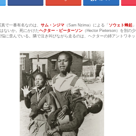
写真で一番有名なのは、
サム・ンジマ
（Sam Nzima）による「
ソウェト蜂起
」
ものではないか。死にかけた
ヘクター・ピーターソン
（Hector Pieterson）を
苦悩に歪んでいる。隣で泣き叫びながら走るのは、ヘクターの姉アントワネッ