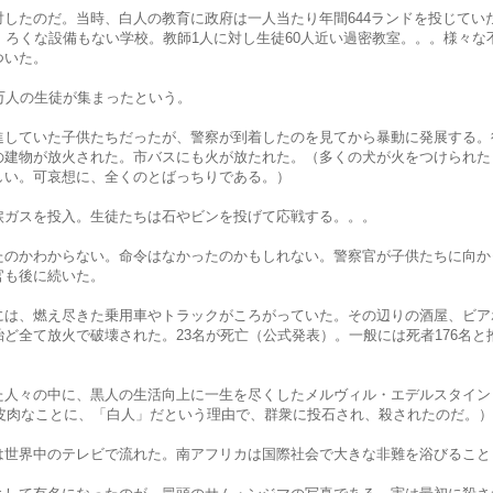
対したのだ。当時、白人の教育に政府は一人当たり年間644ランドを投じてい
。ろくな設備もない学校。教師1人に対し生徒60人近い過密教室。。。様々な
ついた。
万人の生徒が集まったという。
進していた子供たちだったが、警察が到着したのを見てから暴動に発展する。
の建物が放火された。市バスにも火が放たれた。（多くの犬が火をつけられた
しい。可哀想に、全くのとばっちりである。）
涙ガスを投入。生徒たちは石やビンを投げて応戦する。。。
たのかわからない。命令はなかったのかもしれない。警察官が子供たちに向か
官も後に続いた。
には、燃え尽きた乗用車やトラックがころがっていた。その辺りの酒屋、ビア
ど全て放火で破壊された。23名が死亡（公式発表）。一般には死者176名と
人々の中に、黒人の生活向上に一生を尽くしたメルヴィル・エデルスタイン（Mel
がいた。皮肉なことに、「白人」だという理由で、群衆に投石され、殺されたのだ。）
は世界中のテレビで流れた。南アフリカは国際社会で大きな非難を浴びること