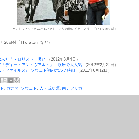
（アントワネットさんとモハメド・アリの娘レイラ・アリ（「The Star」紙）
月20日付「The Star」など）
は未だ「テロリスト」扱い
（2012年3月4日）
ド「ディー・アントヴアルト」 欧米で大人気
（2012年2月22日）
ス・ファイルズ』 ソウェト初のポルノ映画
（2011年6月12日）
ト
,
カナダ
,
ソウェト
,
人・成功譚
,
南アフリカ