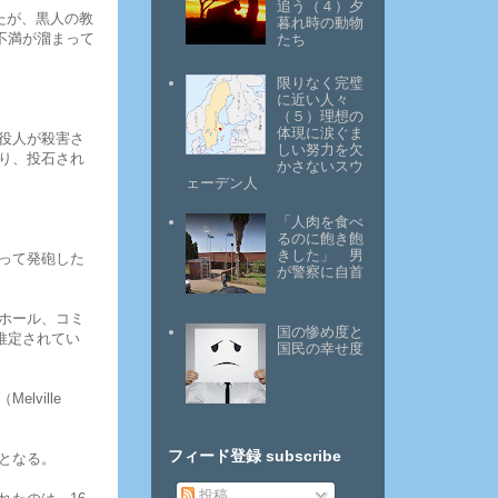
追う（４）夕
たが、黒人の教
暮れ時の動物
不満が溜まって
たち
限りなく完璧
に近い人々
（５）理想の
体現に涙ぐま
役人が殺害さ
しい努力を欠
り、投石され
かさないスウ
ェーデン人
「人肉を食べ
るのに飽き飽
きした」 男
って発砲した
が警察に自首
ホール、コミ
国の惨め度と
推定されてい
国民の幸せ度
ville
フィード登録 subscribe
となる。
投稿