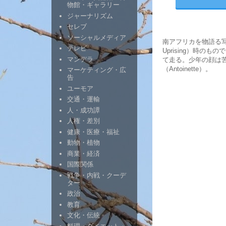
物館・ギャラリー
ジャーナリズム
セレブ
ソーシャルメディア
南アフリカを物語る
テレビ
Uprising）時の
マンデラ
て走る。少年の顔は
（Antoinette）。
マーケティング・広
告
ユーモア
交通・運輸
人・成功譚
人権・差別
健康・医療・福祉
動物・植物
商業・経済
国際関係
戦争・内戦・クーデ
ター
政治
教育
文化・伝統