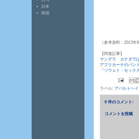
日本
韓国
（参考資料：2013年9
【関連記事】
マンデラ カナダで
アフリカーナのバン
『ソウェト・セック
ラベル:
アパルトヘイ
0 件のコメント:
コメントを投稿