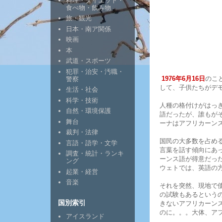
料理・ダイエット・
食べ物・飲み物
旅・観光
日本・南ア関係
映画
本
武道・スポーツ
犯罪・治安・汚職・
1976年6月16日
のこ
警察
して、子供たちがデ
生活・社会
科学・技術
人種の格付けがはっ
自然・環境保護
語だったが、誰もが
舞台
ーナはアフリカーン
裁判・法律
国民の大多数を占め
言語・語学・文学
言葉を話す傾向にあ
調査・統計・ランキ
ーンス語が得意だっ
ング
ウェトでは、英語の
起業・経営
音楽
それを突然、現地で
の試験もあるという
国別索引
きないアフリカーン
のに。。。大体、ア
アイスランド