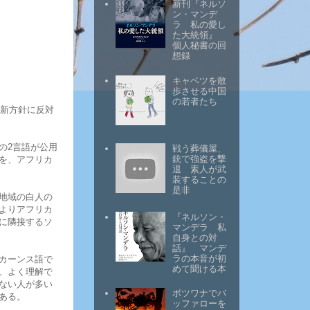
新刊『ネルソ
ン・マンデ
ラ 私の愛し
た大統領』
個人秘書の回
想録
キャベツを散
歩させる中国
の若者たち
の新方針に反対
の2言語が公用
戦う葬儀屋、
銃で強盗を撃
を、アフリカ
退 素人が武
装することの
是非
地域の白人の
よりアフリカ
『ネルソン・
に隣接するソ
マンデラ 私
自身との対
話』 マンデ
ラの本音が初
カーンス語で
めて聞ける本
、よく理解で
ない人が多い
ボツワナでバ
ある。
ッファローを