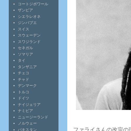
コートジボワール
ザンビア
シエラレオネ
ジンバブエ
スイス
スウェーデン
スワジランド
セネガル
ソマリア
タイ
タンザニア
チェコ
チャド
デンマーク
トルコ
ドイツ
ナイジェリア
ナミビア
ニュージーランド
ノルウェー
ファライさんの改宗の
パキスタン