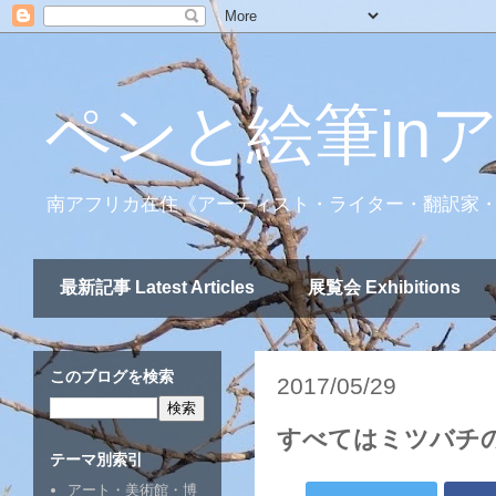
ペンと絵筆in
南アフリカ在住《アーティスト・ライター・翻訳家
最新記事 Latest Articles
展覧会 Exhibitions
このブログを検索
2017/05/29
すべてはミツバチ
テーマ別索引
アート・美術館・博