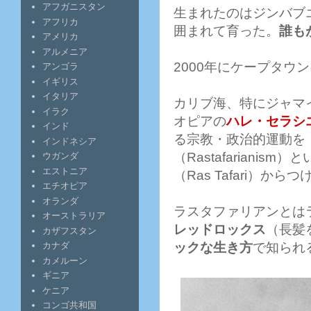
アフガニスタン
生まれたのはジンバブ
アフリカ
囲まれて育った。
誰も
アメリカ
アルメニア
2000年にケープタウ
アンゴラ
イギリス
イタリア
カリブ海、特にジャマ
イラク
オピアの
ハレ・セラシ
インド
る宗教・政治的運動を
インドネシア
（Rastafariani
ウガンダ
エストニア
（Ras Tafari）か
エチオピア
オランダ
ラスタファリアンとは
オーストラリア
レッドロックス
（長髪
カザフスタン
ックな生き方
で知られ
カナダ
カメルーン
ギニア
ケニア
コンゴ共和国