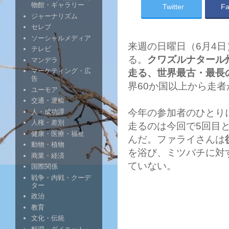
物館・ギャラリー
Twitter
Fa
ジャーナリズム
セレブ
ソーシャルメディア
来週の日曜日（6月4
テレビ
る。
クワズルナタール
マンデラ
マーケティング・広
走る、世界最古・最長
告
界60か国以上から走者
ユーモア
交通・運輸
今年の参加者のひとり
人・成功譚
人権・差別
走るのは今回で5回目
健康・医療・福祉
んだ。ファライさんは
動物・植物
を浴び、ミツバチに対
商業・経済
ていない。
国際関係
戦争・内戦・クーデ
ター
政治
教育
文化・伝統