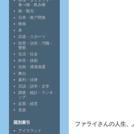
料理・ダイエット・
食べ物・飲み物
旅・観光
日本・南ア関係
映画
本
武道・スポーツ
犯罪・治安・汚職・
警察
生活・社会
科学・技術
自然・環境保護
舞台
裁判・法律
言語・語学・文学
調査・統計・ランキ
ング
起業・経営
音楽
国別索引
ファライさんの人生、
アイスランド