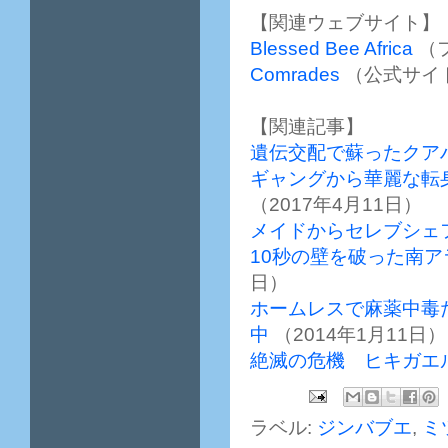
【関連ウェブサイト】
Blessed Bee Africa
（
Comrades
（公式サイ
【関連記事】
遺伝交配で蘇ったクア
ギャングから華麗な転
（2017年4月11日）
メイドからセレブシェ
10秒の壁を破った南
日）
ホームレスで麻薬中毒
中
（2014年1月11日）
絶滅の危機 ヒキガエ
ラベル:
ジンバブエ
,
ミ