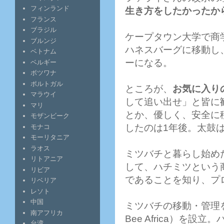
フィンランド
生き方をしたかったか
フランス
ブラジル
ケープタウン大学で商
ブルンジ
ハネスバーグに移動し
ベトナム
ーになる。
ベルギー
ボツワナ
ポルトガル
ところが、
お気に入り
マラウイ
して追い出せ」と皆に
マリ
とか、優しく、安全に
モザンビーク
したのは1年後。太鼓
モナコ
モーリタニア
ラオス
ミツバチと暮らし始め
リトアニア
して、ハチミツという
リビア
であることを知り、プ
リベリア
レソト
中国
ミツバチの移動・管理
南アフリカ
Bee Africa）を
台湾