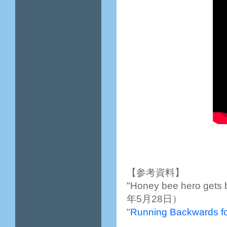
【参考資料】
"Honey bee hero gets 
年5月28日）
"
Running Backwards f